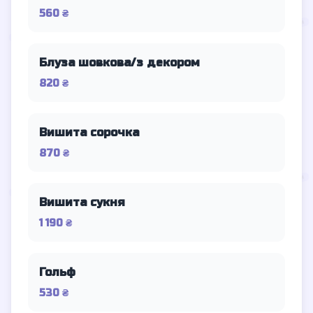
560 ₴
Блуза шовкова/з декором
820 ₴
Вишита сорочка
870 ₴
Вишита сукня
1 190 ₴
Гольф
530 ₴