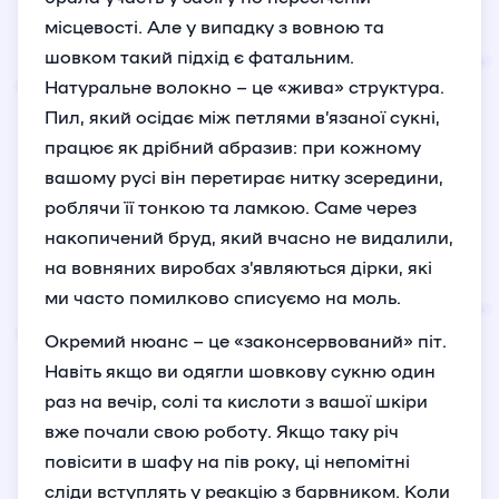
місцевості. Але у випадку з вовною та
шовком такий підхід є фатальним.
Натуральне волокно – це «жива» структура.
Пил, який осідає між петлями в’язаної сукні,
працює як дрібний абразив: при кожному
вашому русі він перетирає нитку зсередини,
роблячи її тонкою та ламкою. Саме через
накопичений бруд, який вчасно не видалили,
на вовняних виробах з’являються дірки, які
ми часто помилково списуємо на моль.
Окремий нюанс – це «законсервований» піт.
Навіть якщо ви одягли шовкову сукню один
раз на вечір, солі та кислоти з вашої шкіри
вже почали свою роботу. Якщо таку річ
повісити в шафу на пів року, ці непомітні
сліди вступлять у реакцію з барвником. Коли