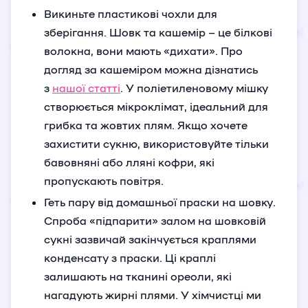
Викиньте пластикові чохли для
зберігання. Шовк та кашемір – це білкові
волокна, вони мають «дихати». Про
догляд за кашеміром можна дізнатись
з
нашої статті
. У поліетиленовому мішку
створюється мікроклімат, ідеальний для
грибка та жовтих плям. Якщо хочете
захистити сукню, використовуйте тільки
бавовняні або лляні кофри, які
пропускають повітря.
Геть пару від домашньої праски на шовку.
Спроба «підпарити» залом на шовковій
сукні зазвичай закінчується краплями
конденсату з праски. Ці краплі
залишають на тканині ореоли, які
нагадують жирні плями. У хімчистці ми