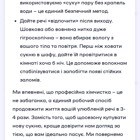
використовуємо «суху» пару без крапель
води – це єдиний безпечний метод.
Дайте речі «відпочити» після виходу.
Шовкова або вовняна нитка дуже
гігроскопічна – вона вбирає вологу з
вашого тіла та повітря. Перш ніж ховати
сукню в шафу, дайте їй провітритися в
кімнаті хоча б ніч. Це допоможе волокнам
стабілізуватися і запобігти появі стійких
заломів.
Ми впевнені, що професійна хімчистка – це
не забаганка, а єдиний робочий спосіб
продовжити життя вашій улюбленій речі в 3-
4 рази. Замість того, щоб щосезону купувати
нову сукню, краще довірити нам догляд за
тією, що вам ідеально пасує. Ми повернемо