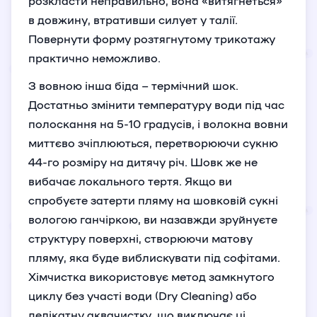
розкласти неправильно, вона «витягнеться»
в довжину, втративши силует у талії.
Повернути форму розтягнутому трикотажу
практично неможливо.
З вовною інша біда – термічний шок.
Достатньо змінити температуру води під час
полоскання на 5-10 градусів, і волокна вовни
миттєво зчіплюються, перетворюючи сукню
44-го розміру на дитячу річ. Шовк же не
вибачає локального тертя. Якщо ви
спробуєте затерти пляму на шовковій сукні
вологою ганчіркою, ви назавжди зруйнуєте
структуру поверхні, створюючи матову
пляму, яка буде виблискувати під софітами.
Хімчистка використовує метод замкнутого
циклу без участі води (Dry Cleaning) або
делікатну аквачистку, що виключає ці