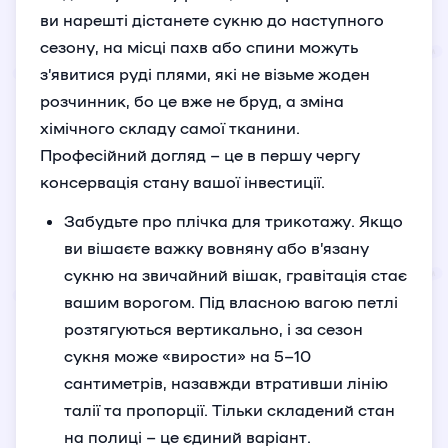
ви нарешті дістанете сукню до наступного
сезону, на місці пахв або спини можуть
з’явитися руді плями, які не візьме жоден
розчинник, бо це вже не бруд, а зміна
хімічного складу самої тканини.
Професійний догляд – це в першу чергу
консервація стану вашої інвестиції.
Забудьте про плічка для трикотажу. Якщо
ви вішаєте важку вовняну або в’язану
сукню на звичайний вішак, гравітація стає
вашим ворогом. Під власною вагою петлі
розтягуються вертикально, і за сезон
сукня може «вирости» на 5–10
сантиметрів, назавжди втративши лінію
талії та пропорції. Тільки складений стан
на полиці – це єдиний варіант.