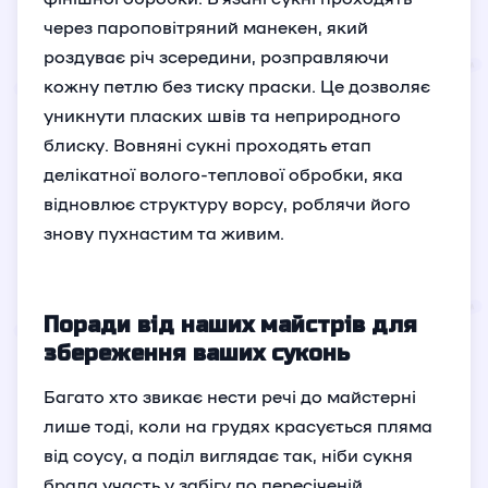
через пароповітряний манекен, який
роздуває річ зсередини, розправляючи
кожну петлю без тиску праски. Це дозволяє
уникнути пласких швів та неприродного
блиску. Вовняні сукні проходять етап
делікатної волого-теплової обробки, яка
відновлює структуру ворсу, роблячи його
знову пухнастим та живим.
Поради від наших майстрів для
збереження ваших суконь
Багато хто звикає нести речі до майстерні
лише тоді, коли на грудях красується пляма
від соусу, а поділ виглядає так, ніби сукня
брала участь у забігу по пересіченій