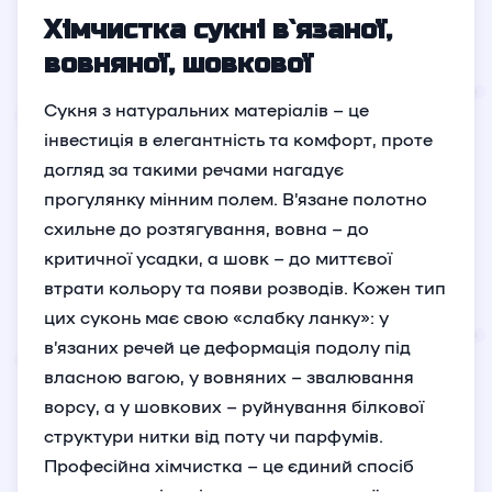
Хімчистка сукні в`язаної,
вовняної, шовкової
Сукня з натуральних матеріалів – це
інвестиція в елегантність та комфорт, проте
догляд за такими речами нагадує
прогулянку мінним полем. В’язане полотно
схильне до розтягування, вовна – до
критичної усадки, а шовк – до миттєвої
втрати кольору та появи розводів. Кожен тип
цих суконь має свою «слабку ланку»: у
в’язаних речей це деформація подолу під
власною вагою, у вовняних – звалювання
ворсу, а у шовкових – руйнування білкової
структури нитки від поту чи парфумів.
Професійна хімчистка – це єдиний спосіб