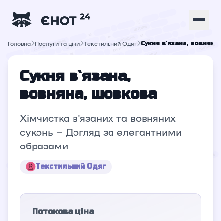
Головна
Послуги та ціни
Текстильний Одяг
Сукня в`язана, вовняна
Сукня в`язана,
вовняна, шовкова
Хімчистка в'язаних та вовняних
суконь – Догляд за елегантними
образами
Текстильний Одяг
Потокова ціна