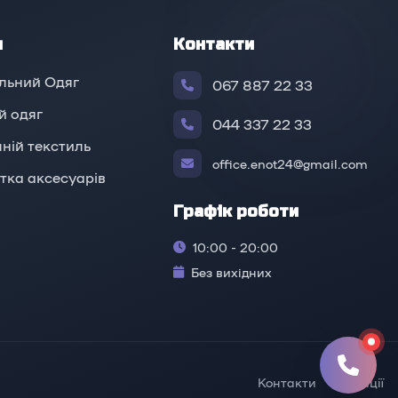
и
Контакти
льний Одяг
067 887 22 33
й oдяг
044 337 22 33
ній текстиль
office.enot24@gmail.com
тка аксесуарів
Графік роботи
10:00 - 20:00
Без вихідних
Контакти
Локації