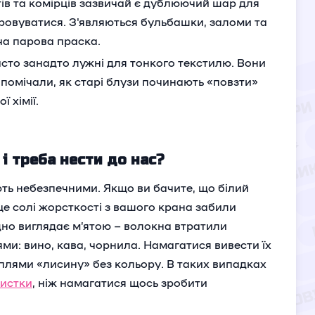
ів та комірців зазвичай є дублюючий шар для
ровуватися. З'являються бульбашки, заломи та
ча парова праска.
асто занадто лужні для тонкого текстилю. Вони
 помічали, як старі блузи починають «повзти»
 хімії.
і треба нести до нас?
ть небезпечними. Якщо ви бачите, що білий
 це солі жорсткості з вашого крана забили
дно виглядає м’ятою – волокна втратили
плями: вино, кава, чорнила. Намагатися вивести їх
плями «лисину» без кольору. В таких випадках
чистки
, ніж намагатися щось зробити