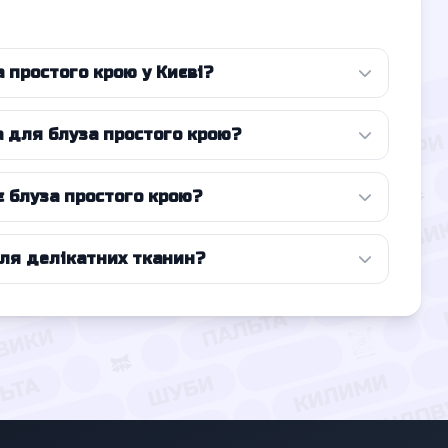
 простого крою у Києві?
а для блуза простого крою?
є блуза простого крою?
для делікатних тканин?