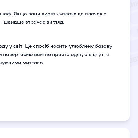
х шаф. Якщо вони висять «плече до плеча» з
і швидше втрачає вигляд.
оду у світ. Це спосіб носити улюблену базову
и повертаємо вам не просто одяг, а відчуття
точуючими миттєво.