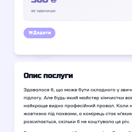
за одиницю
Додати
Опис послуги
Здавалося б, що може бути складного у звича
підлогу. Але будь-який майстер хімчистки ва
найкраще видно професійний провал. Коли на
жовтизна під пахвами, а комірець стає м'яки
розсипається, скільки б не коштувала ця річ.