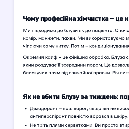
Чому професійна хімчистка – це 
Ми підходимо до блузи як до пацієнта. Споча
комір, манжети, пахви. Ми використовуємо м
чіпаючи саму нитку. Потім – кондиціонування,
Окремий кайф – це фінішна обробка. Блуза с
який роздуває її зсередини пором. Це дозво
блискучих плям від звичайної праски. Річ ви
Як не вбити блузу за тиждень: по
Дезодорант – ваш ворог, якщо він не висо
антиперспірант повністю вбрався в шкіру.
Не тріть плями серветками. Ви просто вти