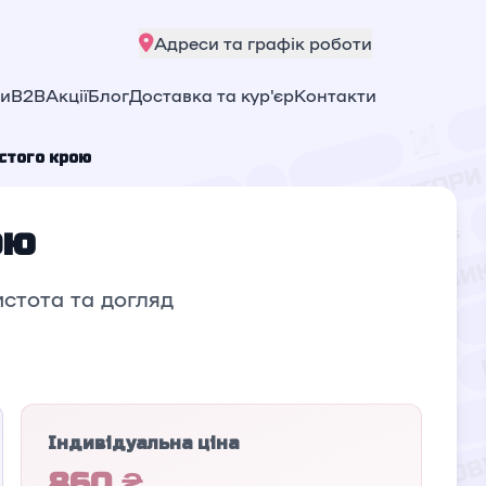
Адреси та графік роботи
ни
B2B
Акції
Блог
Доставка та кур'єр
Контакти
стого крою
ою
истота та догляд
Індивідуальна ціна
860 ₴