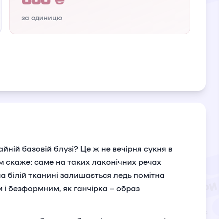
за одиницю
йній базовій блузі? Це ж не вечірня сукня в
м скаже: саме на таких лаконічних речах
 білій тканині залишається ледь помітна
м і безформним, як ганчірка – образ