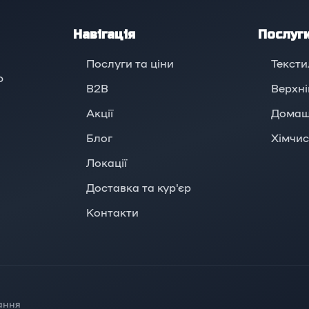
Навігація
Послуг
Послуги та ціни
Тексти
ю
B2B
Верхні
Акції
Домаш
Блог
Хімчис
Локації
Доставка та кур'єр
Контакти
ання