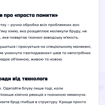
не про «просто помити»
тку – ручна обробка всіх проблемних зон:
’яку хімію, яка розщеплює молекули бруду, не
 яке повертає тканині заводську м'якість.
ушиться і прасується на спеціальному манекені,
ляє уникнути «загладжених» швів та непотрібних
глядає об'ємною, живою та новою.
ради від технолога
х. Одягайте блузу лише тоді, коли
 Інакше хімічна реакція з тканиною неминуча.
раєте бруд глибше в структуру. Краще просто