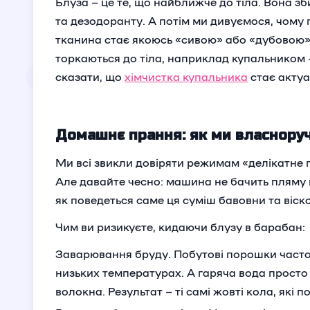
Блуза – це те, що найближче до тіла. Вона зб
та дезодоранту. А потім ми дивуємося, чому
тканина стає якоюсь «сивою» або «дубовою».
торкаються до тіла, наприклад купальником 
сказати, що
хімчистка купальника
стає актуа
Домашнє прання: як ми власнору
Ми всі звикли довіряти режимам «делікатне 
Але давайте чесно: машина не бачить пляму в
як поведеться саме ця суміш бавовни та віско
Чим ви ризикуєте, кидаючи блузу в барабан:
Заварювання бруду. Побутові порошки часто
низьких температурах. А гаряча вода просто «
волокна. Результат – ті самі жовті кола, які 