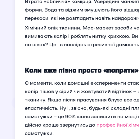
Втрата «обличчя» комірця. Усередині манжет
форми. Вода та віджим змушують його відша
перекоси, які не розгладить навіть найдорож
Хімічний опік тканини. Мас-маркет засоби ч
вимивають колір і роблять нитку крихкою. Ви
по швах? Це і є наслідок агресивної домашньої
Коли вже пізно просто «попрати» 
Є моменти, коли домашні експерименти стаю
колір пішов у сірий чи жовтуватий відтінок –
тканину. Якщо після прасування блуза все о
еластичність. Ну і, звісно, будь-які складні 
самотужки – це 90% шанс залишити на місці 
дійсно краще звернутись до
професійної хім
самотужки.