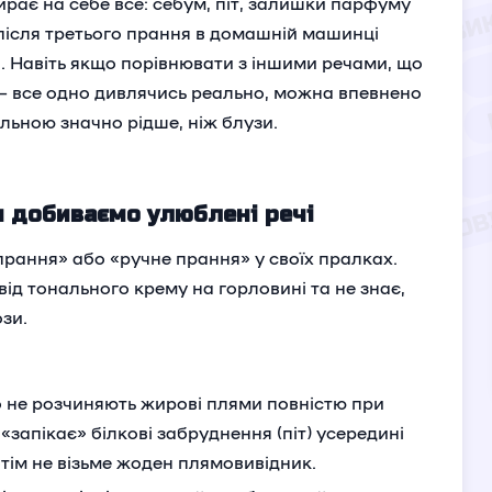
ирає на себе все: себум, піт, залишки парфуму
 після третього прання в домашній машинці
 Навіть якщо порівнювати з іншими речами, що
– все одно дивлячись реально, можна впевнено
льною значно рідше, ніж блузи.
ч добиваємо улюблені речі
прання» або «ручне прання» у своїх пралках.
ід тонального крему на горловині та не знає,
зи.
 не розчиняють жирові плями повністю при
запікає» білкові забруднення (піт) усередині
потім не візьме жоден плямовивідник.