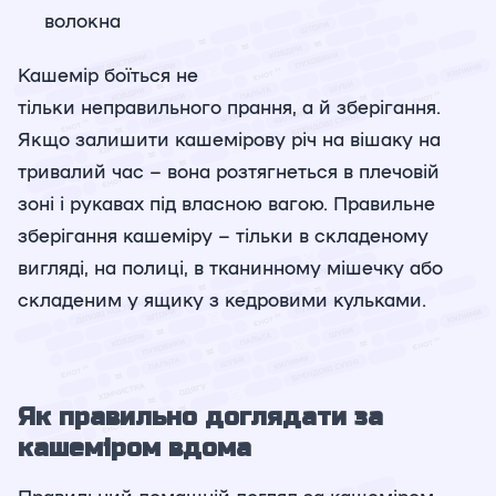
волокна
Кашемір боїться не
тільки неправильного прання, а й зберігання.
Якщо залишити кашемірову річ на вішаку на
тривалий час – вона розтягнеться в плечовій
зоні і рукавах під власною вагою. Правильне
зберігання кашеміру – тільки в складеному
вигляді, на полиці, в тканинному мішечку або
складеним у ящику з кедровими кульками.
Як правильно доглядати за
кашеміром вдома
Правильний домашній догляд за кашеміром