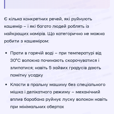
Є кілька конкретних речей, які руйнують
кашемір – і які багато людей роблять із
найкращих намірів. Що категорично не можна
робити з кашеміром:
Прати в гарячій воді – при температурі від
30°C волокна починають скорочуватися і
злипатися; навіть 5 зайвих градусів дають
помітну усадку
Класти в пральну машину без спеціального
мішка і делікатного режиму – механічний
вплив барабана руйнує луску волокон навіть
при мінімальних обертах