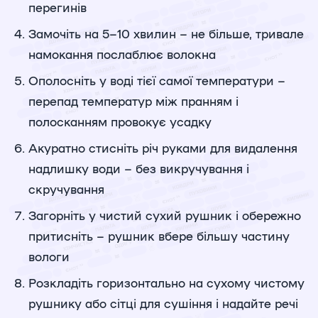
перегинів
Замочіть на 5–10 хвилин – не більше, тривале
намокання послаблює волокна
Ополосніть у воді тієї самої температури –
перепад температур між пранням і
полосканням провокує усадку
Акуратно стисніть річ руками для видалення
надлишку води – без викручування і
скручування
Загорніть у чистий сухий рушник і обережно
притисніть – рушник вбере більшу частину
вологи
Розкладіть горизонтально на сухому чистому
рушнику або сітці для сушіння і надайте речі