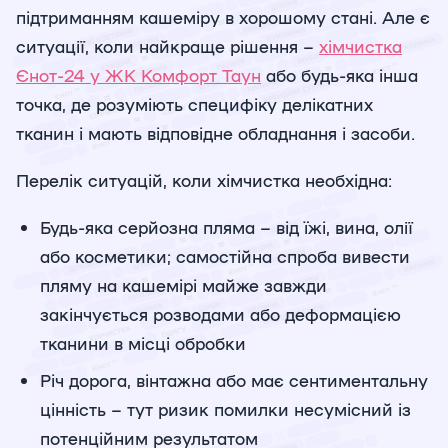
підтриманням кашеміру в хорошому стані. Але є
ситуації, коли найкраще рішення –
хімчистка
Єнот-24 у ЖК Комфорт Таун
або будь-яка інша
точка, де розуміють специфіку делікатних
тканин і мають відповідне обладнання і засоби.
Перелік ситуацій, коли хімчистка необхідна:
Будь-яка серйозна пляма – від їжі, вина, олії
або косметики; самостійна спроба вивести
пляму на кашемірі майже завжди
закінчується розводами або деформацією
тканини в місці обробки
Річ дорога, вінтажна або має сентиментальну
цінність – тут ризик помилки несумісний із
потенційним результатом