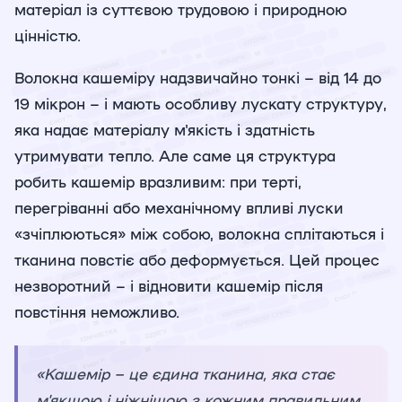
матеріал із суттєвою трудовою і природною
цінністю.
Волокна кашеміру надзвичайно тонкі – від 14 до
19 мікрон – і мають особливу лускату структуру,
яка надає матеріалу м'якість і здатність
утримувати тепло. Але саме ця структура
робить кашемір вразливим: при терті,
перегріванні або механічному впливі луски
«зчіплюються» між собою, волокна сплітаються і
тканина повстіє або деформується. Цей процес
незворотний – і відновити кашемір після
повстіння неможливо.
«Кашемір – це єдина тканина, яка стає
м'якшою і ніжнішою з кожним правильним