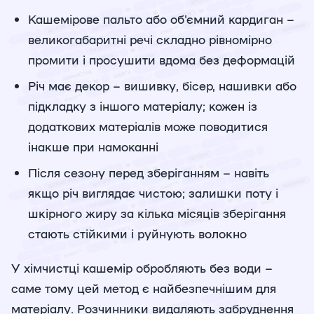
Кашемірове пальто або об'ємний кардиган –
великогабаритні речі складно рівномірно
промити і просушити вдома без деформацій
Річ має декор – вишивку, бісер, нашивки або
підкладку з іншого матеріалу; кожен із
додаткових матеріалів може поводитися
інакше при намоканні
Після сезону перед зберіганням – навіть
якщо річ виглядає чистою; залишки поту і
шкірного жиру за кілька місяців зберігання
стають стійкими і руйнують волокно
У хімчистці кашемір обробляють без води –
саме тому цей метод є найбезпечнішим для
матеріалу. Розчинники видаляють забруднення