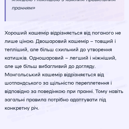
пранням»
Хороший кашемір відрізняється від поганого не
лише ціною. Двошаровий кашемір – товщий і
тепліший, але більш схильний до утворення
катишків. Одношаровий – легший і ніжніший,
але ще більш вибагливий до догляду.
Монгольський кашемір відрізняється від
шотландського за щільністю переплетення і
відповідно за поведінкою при пранні. Тому навіть
загальні правила потрібно адаптувати під
конкретну річ.