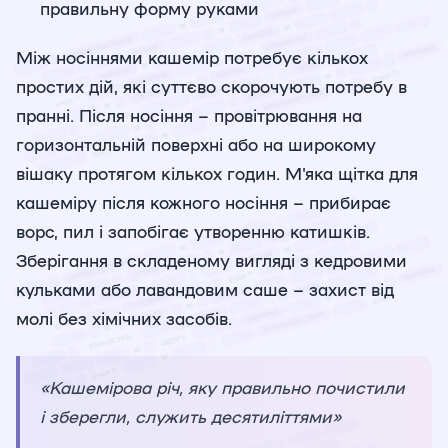
правильну форму руками
Між носіннями кашемір потребує кількох
простих дій, які суттєво скорочують потребу в
пранні. Після носіння – провітрювання на
горизонтальній поверхні або на широкому
вішаку протягом кількох годин. М'яка щітка для
кашеміру після кожного носіння – прибирає
ворс, пил і запобігає утворенню катишків.
Зберігання в складеному вигляді з кедровими
кульками або лавандовим саше – захист від
молі без хімічних засобів.
«Кашемірова річ, яку правильно почистили
і зберегли, служить десятиліттями»