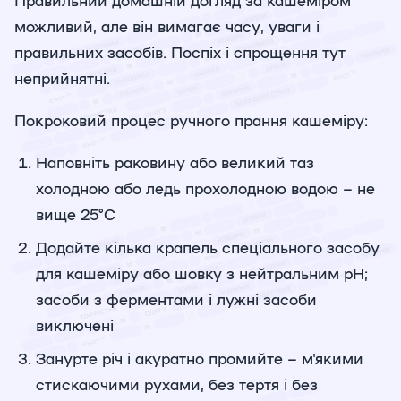
можливий, але він вимагає часу, уваги і
правильних засобів. Поспіх і спрощення тут
неприйнятні.
Покроковий процес ручного прання кашеміру:
Наповніть раковину або великий таз
холодною або ледь прохолодною водою – не
вище 25°C
Додайте кілька крапель спеціального засобу
для кашеміру або шовку з нейтральним pH;
засоби з ферментами і лужні засоби
виключені
Занурте річ і акуратно промийте – м'якими
стискаючими рухами, без тертя і без