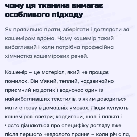
чому ця тканина вимагає
особливого підходу
Як правильно прати, зберігати і доглядати за
кашеміром вдома. Чому кашемір такий
вибагливий і коли потрібна професійна
хімчистка кашемірових речей.
Кашемір – це матеріал, який не прощає
помилок. Він м'який, теплий, надзвичайно
приємний на дотик і водночас один із
найвибагливіших текстилів, з яким доводиться
мати справу в домашніх умовах. Люди купують
кашемірові светри, кардигани, шалі і пальта і
часто дізнаються про специфіку догляду вже
після першого невдалого прання – коли річ сіла,