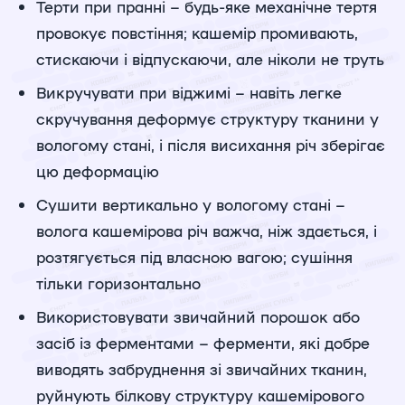
Терти при пранні – будь-яке механічне тертя
провокує повстіння; кашемір промивають,
стискаючи і відпускаючи, але ніколи не труть
Викручувати при віджимі – навіть легке
скручування деформує структуру тканини у
вологому стані, і після висихання річ зберігає
цю деформацію
Сушити вертикально у вологому стані –
волога кашемірова річ важча, ніж здається, і
розтягується під власною вагою; сушіння
тільки горизонтально
Використовувати звичайний порошок або
засіб із ферментами – ферменти, які добре
виводять забруднення зі звичайних тканин,
руйнують білкову структуру кашемірового