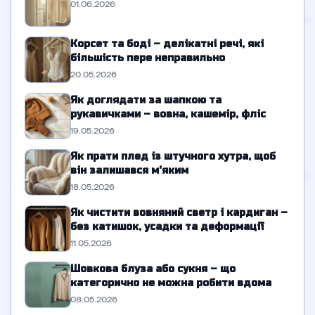
01.06.2026
Корсет та боді – делікатні речі, які
більшість пере неправильно
20.05.2026
Як доглядати за шапкою та
рукавичками – вовна, кашемір, фліс
19.05.2026
Як прати плед із штучного хутра, щоб
він залишався м'яким
18.05.2026
Як чистити вовняний светр і кардиган –
без катишок, усадки та деформації
11.05.2026
Шовкова блуза або сукня – що
категорично не можна робити вдома
08.05.2026