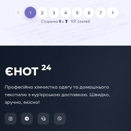
1
2
3
4
5
6
7
Сторінка
з
·
101 статей
1
7
Професійна хімчистка одягу та домашнього
текстилю з кур'єрською доставкою. Швидко,
зручно, якісно!