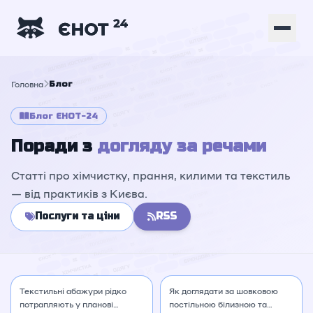
Головна
Блог
Блог ЄНОТ-24
Поради з
догляду за речами
Статті про хімчистку, прання, килими та текстиль
— від практиків з Києва.
Послуги та ціни
RSS
05.08.2026
4 хв
04.08.2026
4 хв
Текстильні абажури
Як доглядати за
та світильники: як
шовковою постільною
безпечно прибрати
білизною та
пил, кіптяву та сліди
наволочками
Текстильні абажури рідко
Як доглядати за шовковою
комах
потрапляють у планові
постільною білизною та