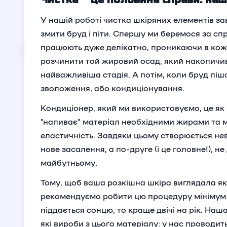
У нашій роботі чистка шкіряних елементів за
змити бруд і піти. Спершу ми беремося за с
працюють дуже делікатно, проникаючи в кожн
розчинити той жировий осад, який накопичив
найважливіша стадія. А потім, коли бруд піш
зволоження, або кондиціонування.
Кондиціонер, який ми використовуємо, це як
"напиває" матеріал необхідними жирами та 
еластичність. Завдяки цьому створюється не
нове засалення, а по-друге (і це головне!), не
майбутньому.
Тому, щоб ваша розкішна шкіра виглядала як 
рекомендуємо робити цю процедуру мінімум ра
піддається сонцю, то краще двічі на рік. На
які вироби з цього матеріалу: у нас проводи