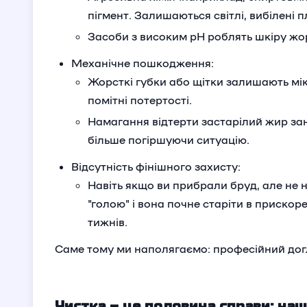
пігмент. Залишаються світлі, вибілені п
Засоби з високим pH роблять шкіру жо
Механічне пошкодження:
Жорсткі губки або щітки залишають мі
помітні потертості.
Намагання відтерти застарілий жир за
більше погіршуючи ситуацію.
Відсутність фінішного захисту:
Навіть якщо ви прибрали бруд, але не 
"голою" і вона почне старіти в прискор
тижнів.
Саме тому ми наполягаємо: професійний догл
Чистка – це половина справи: на