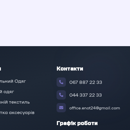
и
Контакти
льний Одяг
067 887 22 33
й oдяг
044 337 22 33
ній текстиль
office.enot24@gmail.com
тка аксесуарів
Графік роботи