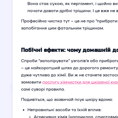
Вона стає сухою, як пергамент, і щойно ви
почати давати дрібні тріщини. І це вже не
Професійна чистка тут – це не про "прибрати б
запобігання цим фатальним тріщинам.
Побічні ефекти: чому домашній д
Спроби "заполірувати" узголів'я або прибра
– це найкоротший шлях до дорогого ремонту 
дуже чутлива до хімії. Ви ж не станете заст
замовити
послугу хімчистки для шкіряної ку
самі суворі правила.
Подивіться, що зазвичай псує шкіру вдома:
Неправильні засоби та їхній вплив:
Агресивна хімія (наприклад, спиртовміс