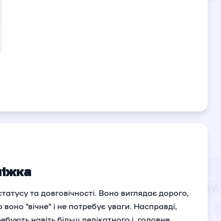
ліжка
татусу та довговічності. Воно виглядає дорого,
воно "вічне" і не потребує уваги. Насправді,
ебують навіть більш делікатного і, головне,