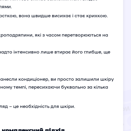
лями.
рсткою, вона швидше висихає і стає крихкою.
кроподряпини, які з часом перетворюються на
надто інтенсивно лише втирає його глибше, ще
нанесли кондиціонер, ви просто залишили шкіру
еному темпі, пересихаючи буквально за кілька
яд – це необхідність для шкіри.
ш комплексний підхід