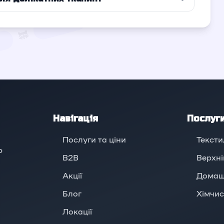
Навігація
Послуг
Послуги та ціни
Тексти
ю
B2B
Верхні
Акції
Домаш
Блог
Хімчис
Локації