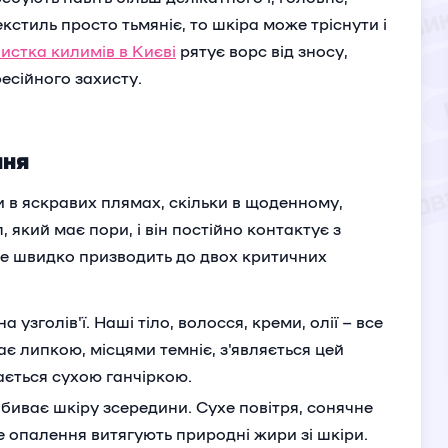
кстиль просто тьмяніє, то шкіра може тріснути і
чистка килимів в Києві
рятує ворс від зносу,
есійного захисту.
ння
и в яскравих плямах, скільки в щоденному,
 який має пори, і він постійно контактує з
же швидко призводить до двох критичних
узголів'ї. Наші тіло, волосся, креми, олії – все
ає липкою, місцями темніє, з'являється цей
ається сухою ганчіркою.
вбиває шкіру зсередини. Сухе повітря, сонячне
не опалення витягують природні жири зі шкіри.