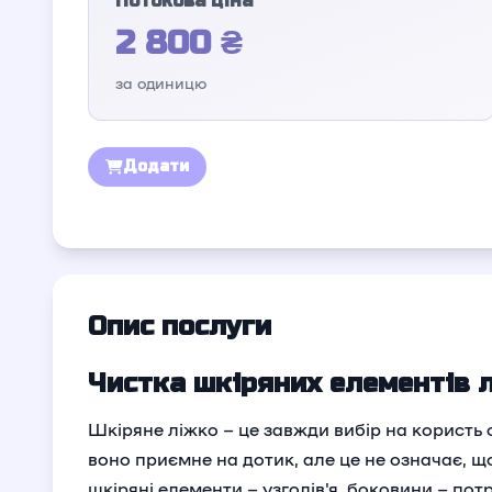
Потокова ціна
2 800 ₴
за одиницю
Додати
Опис послуги
Чистка шкіряних елементів 
Шкіряне ліжко – це завжди вибір на користь с
воно приємне на дотик, але це не означає, що 
шкіряні елементи – узголів'я, боковини – потр