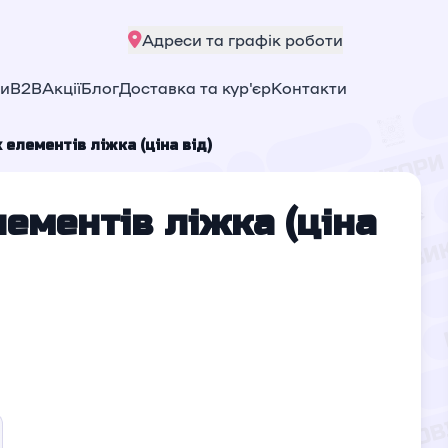
Адреси та графік роботи
ни
B2B
Акції
Блог
Доставка та кур'єр
Контакти
 елементів ліжка (ціна від)
ементів ліжка (ціна