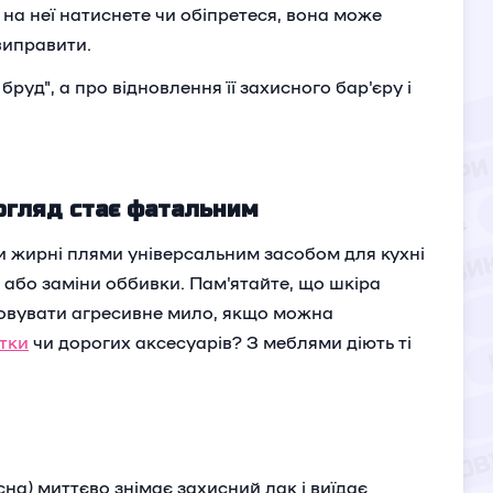
 на неї натиснете чи обіпретеся, вона може
 виправити.
руд", а про відновлення її захисного бар'єру і
огляд стає фатальним
ти жирні плями універсальним засобом для кухні
або заміни оббивки. Пам'ятайте, що шкіра
осовувати агресивне мило, якщо можна
ртки
чи дорогих аксесуарів? З меблями діють ті
на) миттєво знімає захисний лак і виїдає