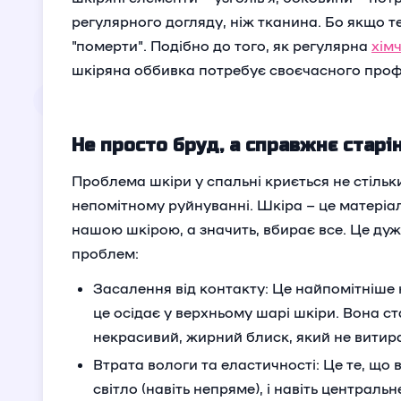
регулярного догляду, ніж тканина. Бо якщо те
"померти". Подібно до того, як регулярна
хім
шкіряна оббивка потребує своєчасного проф
Не просто бруд, а справжнє старі
Проблема шкіри у спальні криється не стільк
непомітному руйнуванні. Шкіра – це матеріал,
нашою шкірою, а значить, вбирає все. Це ду
проблем:
Засалення від контакту: Це найпомітніше на 
це осідає у верхньому шарі шкіри. Вона ст
некрасивий, жирний блиск, який не витир
Втрата вологи та еластичності: Це те, що 
світло (навіть непряме), і навіть централь