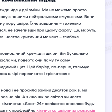
вжди йде у дві зміни. Ми не можемо просто
праву з нашими нейтральними емульсіями. Вони
у пору шкіри. Їхнє завдання – тихенько
ся, не зачепивши при цьому фарбу. Це, мабуть,
ов, настає критичний момент – глибоке
 повноцінний крем для шкіри. Він буквально
маслами, повертаючи йому ту саму
видимий щит. Цей бар'єр, по-перше, гальмує
 дає шкірі пересихати і тріскатися в
нова і не просила заміни десяток років, ми
з на рік. А якщо шкіра світла чи часто
ша хімчистка «Єнот-24» делікатно оновлює будь-
ться як професійна
хімчистка шкіряних рюкзаків