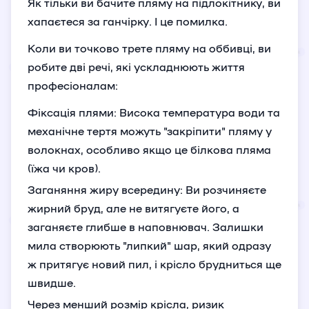
Як тільки ви бачите пляму на підлокітнику, ви
хапаєтеся за ганчірку. І це помилка.
Коли ви точково трете пляму на оббивці, ви
робите дві речі, які ускладнюють життя
професіоналам:
Фіксація плями: Висока температура води та
механічне тертя можуть "закріпити" пляму у
волокнах, особливо якщо це білкова пляма
(їжа чи кров).
Заганяння жиру всередину: Ви розчиняєте
жирний бруд, але не витягуєте його, а
заганяєте глибше в наповнювач. Залишки
мила створюють "липкий" шар, який одразу
ж притягує новий пил, і крісло брудниться ще
швидше.
Через менший розмір крісла, ризик