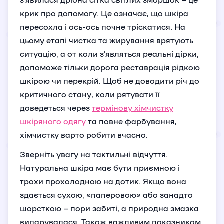
крик про допомогу. Це означає, що шкіра
пересохла і ось-ось почне тріскатися. На
цьому етапі чистка та жирування врятують
ситуацію, а от коли з’являться реальні дірки,
допоможе тільки дорога реставрація рідкою
шкірою чи перекрій. Щоб не доводити річ до
критичного стану, коли рятувати її
доведеться через
термінову хімчистку
шкіряного одягу
та повне фарбування,
хімчистку варто робити вчасно.
Зверніть увагу на тактильні відчуття.
Натуральна шкіра має бути приємною і
трохи прохолодною на дотик. Якщо вона
здається сухою, «паперовою» або занадто
шорсткою – пори забиті, а природна змазка
випарувалася. Також важливим показником