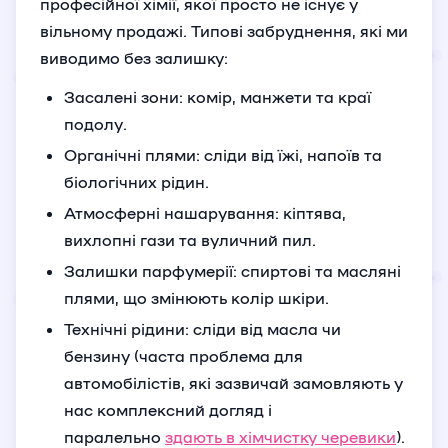
професійної хімії, якої просто не існує у
вільному продажі. Типові забруднення, які ми
виводимо без залишку:
Засалені зони: комір, манжети та краї
подолу.
Органічні плями: сліди від їжі, напоїв та
біологічних рідин.
Атмосферні нашарування: кіптява,
вихлопні гази та вуличний пил.
Залишки парфумерії: спиртові та масляні
плями, що змінюють колір шкіри.
Технічні рідини: сліди від масла чи
бензину (часта проблема для
автомобілістів, які зазвичай замовляють у
нас комплексний догляд і
паралельно
здають в хімчистку черевики
).