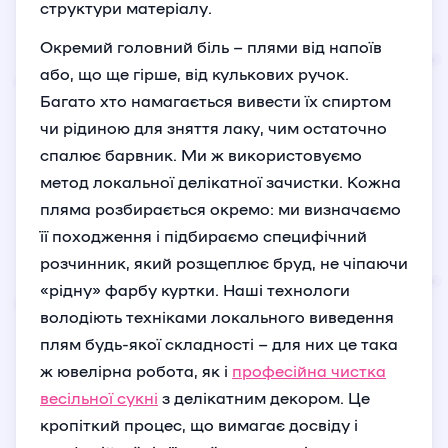
структури матеріалу.
Окремий головний біль – плями від напоїв
або, що ще гірше, від кулькових ручок.
Багато хто намагається вивести їх спиртом
чи рідиною для зняття лаку, чим остаточно
спалює барвник. Ми ж використовуємо
метод локальної делікатної зачистки. Кожна
пляма розбирається окремо: ми визначаємо
її походження і підбираємо специфічний
розчинник, який розщеплює бруд, не чіпаючи
«рідну» фарбу куртки. Наші технологи
володіють техніками локального виведення
плям будь-якої складності – для них це така
ж ювелірна робота, як і
професійна чистка
весільної сукні
з делікатним декором. Це
кропіткий процес, що вимагає досвіду і