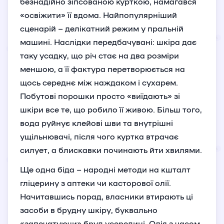
безнадійно зіпсованою курткою, намагався
«освіжити» її вдома. Найпопулярніший
сценарій – делікатний режим у пральній
машині. Наслідки передбачувані: шкіра дає
таку усадку, що річ стає на два розміри
меншою, а її фактура перетворюється на
щось середнє між наждаком і сухарем.
Побутові порошки просто «виїдають» зі
шкіри все те, що робило її живою. Більш того,
вода руйнує клейові шви та внутрішні
ущільнювачі, після чого куртка втрачає
силует, а блискавки починають йти хвилями.
Ще одна біда – народні методи на кшталт
гліцерину з аптеки чи касторової олії.
Начитавшись порад, власники втирають ці
засоби в брудну шкіру, буквально
«запечатуючи» бруд усередині. Олія з часом