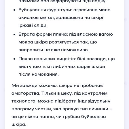
плямами або зафарбувати підкладку.
Руйнування фурнітури: агресивне мило
окислює метал, залишаючи на шкірі
іржаві сліди.
Втрата форми плеча: під власною вагою
мокра шкіра розтягується так, що
виправити це вже неможливо.
Поява сольових вицвітів: білі розводи, що
виступають із глибинних шарів шкіри
після намокання.
Ми завжди кажемо: шкіра не пробачає
аматорства. Тільки в цеху, під контролем
технолога, можна підібрати індивідуальну
програму чистки, яка врахує тип вичинки –
чи це ніжна наппа, чи грубша буйволяча
шкіра.