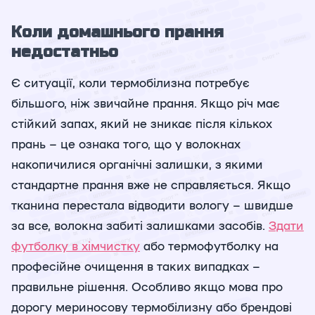
Коли домашнього прання
недостатньо
Є ситуації, коли термобілизна потребує
більшого, ніж звичайне прання. Якщо річ має
стійкий запах, який не зникає після кількох
прань – це ознака того, що у волокнах
накопичилися органічні залишки, з якими
стандартне прання вже не справляється. Якщо
тканина перестала відводити вологу – швидше
за все, волокна забиті залишками засобів.
Здати
футболку в хімчистку
або термофутболку на
професійне очищення в таких випадках –
правильне рішення. Особливо якщо мова про
дорогу мериносову термобілизну або брендові