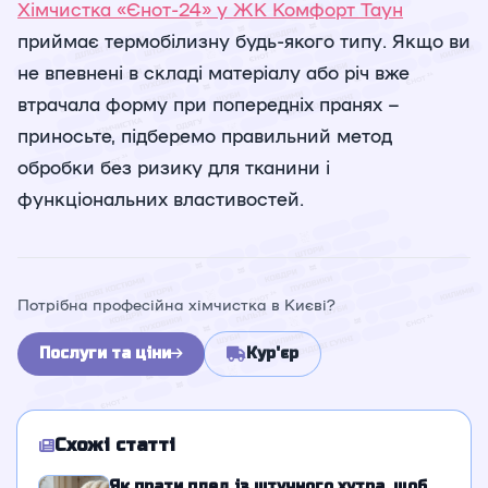
Хімчистка «Єнот-24» у ЖК Комфорт Таун
приймає термобілизну будь-якого типу. Якщо ви
не впевнені в складі матеріалу або річ вже
втрачала форму при попередніх пранях –
приносьте, підберемо правильний метод
обробки без ризику для тканини і
функціональних властивостей.
Потрібна професійна хімчистка в Києві?
Послуги та ціни
Кур'єр
Схожі статті
Як прати плед із штучного хутра, щоб