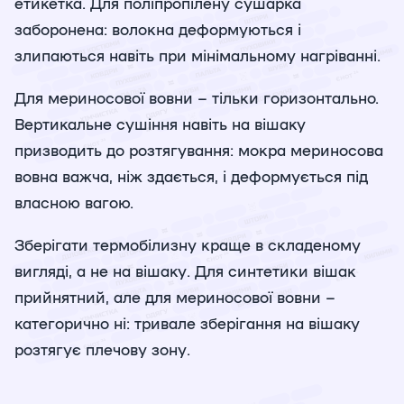
етикетка. Для поліпропілену сушарка
заборонена: волокна деформуються і
злипаються навіть при мінімальному нагріванні.
Для мериносової вовни – тільки горизонтально.
Вертикальне сушіння навіть на вішаку
призводить до розтягування: мокра мериносова
вовна важча, ніж здається, і деформується під
власною вагою.
Зберігати термобілизну краще в складеному
вигляді, а не на вішаку. Для синтетики вішак
прийнятний, але для мериносової вовни –
категорично ні: тривале зберігання на вішаку
розтягує плечову зону.