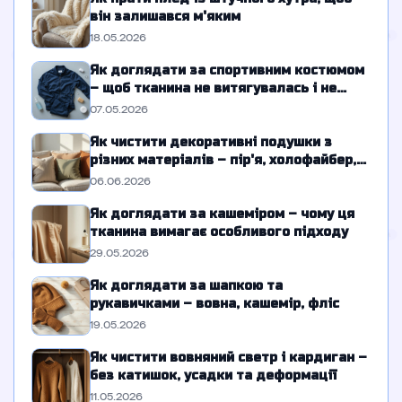
він залишався м'яким
18.05.2026
Як доглядати за спортивним костюмом
– щоб тканина не витягувалась і не
линяла
07.05.2026
Як чистити декоративні подушки з
різних матеріалів – пір'я, холофайбер,
гречка
06.06.2026
Як доглядати за кашеміром – чому ця
тканина вимагає особливого підходу
29.05.2026
Як доглядати за шапкою та
рукавичками – вовна, кашемір, фліс
19.05.2026
Як чистити вовняний светр і кардиган –
без катишок, усадки та деформації
11.05.2026