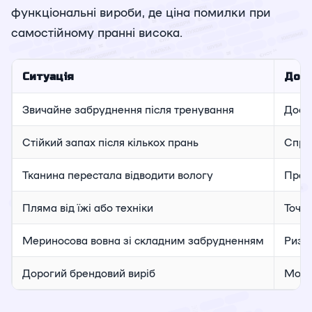
функціональні вироби, де ціна помилки при
самостійному пранні висока.
Ситуація
Дома
Звичайне забруднення після тренування
Дост
Стійкий запах після кількох прань
Спро
Тканина перестала відводити вологу
Пран
Пляма від їжі або техніки
Точк
Мериносова вовна зі складним забрудненням
Ризи
Дорогий брендовий виріб
Можл