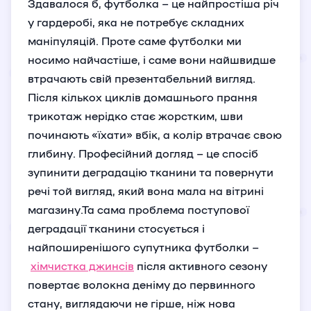
Здавалося б, футболка – це найпростіша річ
у гардеробі, яка не потребує складних
маніпуляцій. Проте саме футболки ми
носимо найчастіше, і саме вони найшвидше
втрачають свій презентабельний вигляд.
Після кількох циклів домашнього прання
трикотаж нерідко стає жорстким, шви
починають «їхати» вбік, а колір втрачає свою
глибину. Професійний догляд – це спосіб
зупинити деградацію тканини та повернути
речі той вигляд, який вона мала на вітрині
магазину.Та сама проблема поступової
деградації тканини стосується і
найпоширенішого супутника футболки –
хімчистка джинсів
після активного сезону
повертає волокна деніму до первинного
стану, виглядаючи не гірше, ніж нова