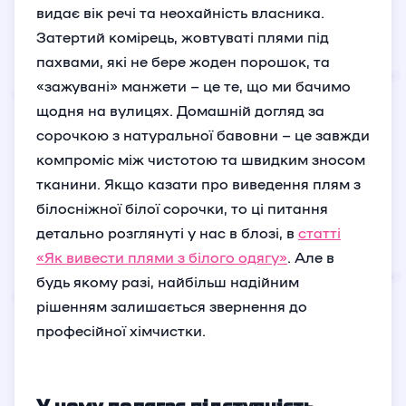
видає вік речі та неохайність власника.
Затертий комірець, жовтуваті плями під
пахвами, які не бере жоден порошок, та
«зажувані» манжети – це те, що ми бачимо
щодня на вулицях. Домашній догляд за
сорочкою з натуральної бавовни – це завжди
компроміс між чистотою та швидким зносом
тканини. Якщо казати про виведення плям з
білосніжної білої сорочки, то ці питання
детально розглянуті у нас в блозі, в
статті
«Як вивести плями з білого одягу»
. Але в
будь якому разі, найбільш надійним
рішенням залишається звернення до
професійної хімчистки.