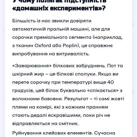
У чому полягає підступність
«домашніх експериментів»?
Більшість із нас звикли довіряти
автоматичній пральній машині, але для
сорочки преміального сегмента (наприклад,
з тканин Oxford або Poplin), це справжнє
випробування на витривалість.
«Заварювання» білкових забруднень. Пот та
шкірний жир – це білкові сполуки. Якщо ви
перете сорочку при температурі вище 40
градусів, цей білок буквально «спікається» з
волокнами бавовни. Результат – ті самі жовті
плями на комірі, які з кожним пранням
стають дедалі яскравішими, поки річ не
відправляється на смітник.
Руйнування клейових елементів. Сучасна