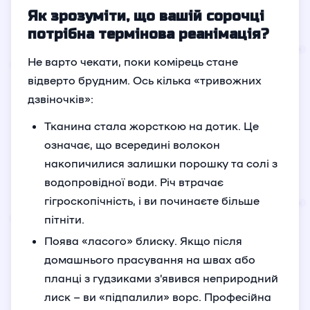
Як зрозуміти, що вашій сорочці
потрібна термінова реанімація?
Не варто чекати, поки комірець стане
відверто брудним. Ось кілька «тривожних
дзвіночків»:
Тканина стала жорсткою на дотик. Це
означає, що всередині волокон
накопичилися залишки порошку та солі з
водопровідної води. Річ втрачає
гігроскопічність, і ви починаєте більше
пітніти.
Поява «ласого» блиску. Якщо після
домашнього прасування на швах або
планці з гудзиками з’явився неприродний
лиск – ви «підпалили» ворс. Професійна