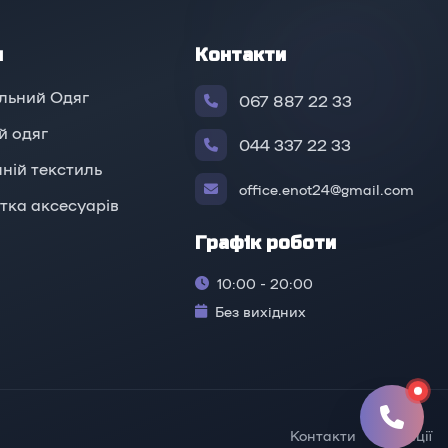
и
Контакти
льний Одяг
067 887 22 33
й oдяг
044 337 22 33
ній текстиль
office.enot24@gmail.com
тка аксесуарів
Графік роботи
10:00 - 20:00
Без вихідних
Контакти
Локації