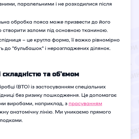
вними, паралельними і не розходилися після
льна обробка пояса може призвести до його
бо створити заломи під основною тканиною.
спідниця – це кругла форма, її важко рівномірно
ь до "бульбашок" і нерозгладжених ділянок.
і складністю та об’ємом
бробці (ВТО) із застосуванням спеціальних
ідниці без ризику пошкодження. Це допомагає
ними виробами, наприклад, з
прасуванням
ожну анатомічну лінію. Ми уникаємо прямого
олодками.