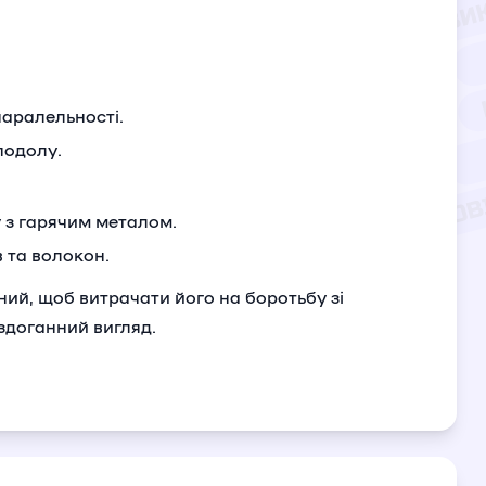
паралельності.
подолу.
 з гарячим металом.
в та волокон.
ний, щоб витрачати його на боротьбу зі
здоганний вигляд.