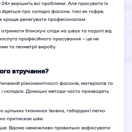
-24» вирішить всі проблеми. Але прасувати їх
йдеться про складні фасони, такі як гофре,
ож краще делегувати професіоналам.
 отримати блискучі сліди на швах та подолі від
послуга професійного прасування – це не
рми та геометрії виробу.
ого втручання?
ичезній різноманітності фасонів, матеріалів та
в і складок. Домашні методи часто призводять
бо щільних тканинах (вовна, габардин) легко
ьно притискає шви.
ніше. Вдома неможливо правильно зафіксувати