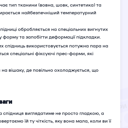
чає тип тканини (вовна, шовк, синтетика) та
 Обирається найбезпечніший температурний
підниці обробляється на спеціальних вигнутих
ну форму та запобігти деформації підкладки.
х спідниць використовується потужна пара на
ься спеціальні фіксуючі прес-форми, які
 на вішаку, де повільно охолоджується, що
ваги
 спідниця виглядатиме не просто гладкою, а
ртаємо їй ту чіткість, яку вона мала, коли ви її