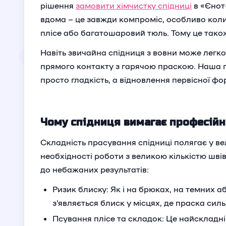
рішення
замовити хімчистку спідниці
в «Єнот
вдома – це завжди компроміс, особливо коли 
плісе або багатошаровий тюль. Тому це так
Навіть звичайна спідниця з вовни може легко
прямого контакту з гарячою праскою. Наша 
просто гладкість, а відновлення первісної фо
Чому спідниця вимагає професійн
Складність прасування спідниці полягає у вел
необхідності роботи з великою кількістю шві
до небажаних результатів:
Ризик блиску: Як і на брюках, на темних а
з'являється блиск у місцях, де праска сил
Псування плісе та складок: Це найсклад