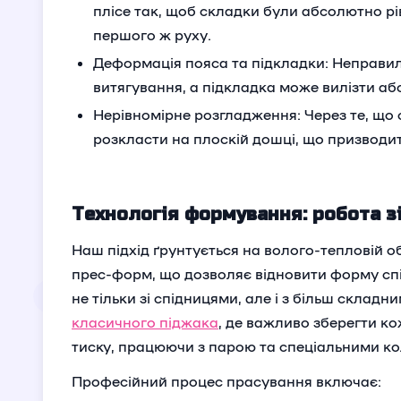
плісе так, щоб складки були абсолютно рі
першого ж руху.
Деформація пояса та підкладки: Неправи
витягування, а підкладка може вилізти а
Нерівномірне розгладження: Через те, що 
розкласти на плоскій дошці, що призводит
Технологія формування: робота з
Наш підхід ґрунтується на волого-тепловій о
прес-форм, що дозволяє відновити форму сп
не тільки зі спідницями, але і з більш склад
класичного піджака
, де важливо зберегти к
тиску, працюючи з парою та спеціальними к
Професійний процес прасування включає: