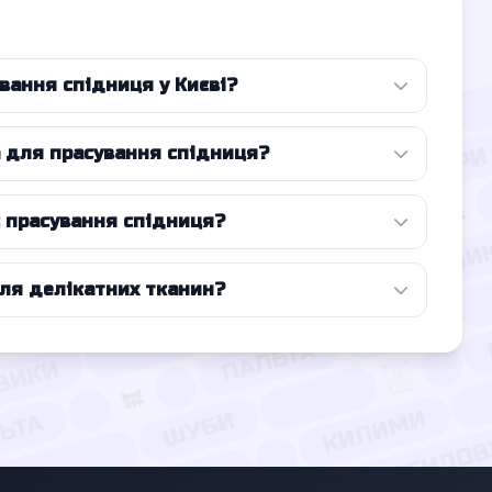
вання спідниця у Києві?
а для прасування спідниця?
є прасування спідниця?
для делікатних тканин?