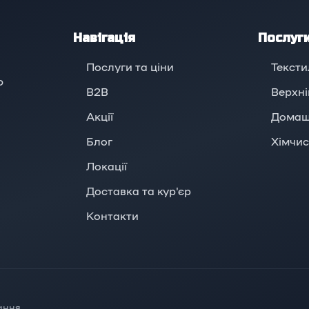
Навігація
Послуг
Послуги та ціни
Тексти
ю
B2B
Верхні
Акції
Домаш
Блог
Хімчис
Локації
Доставка та кур'єр
Контакти
ання