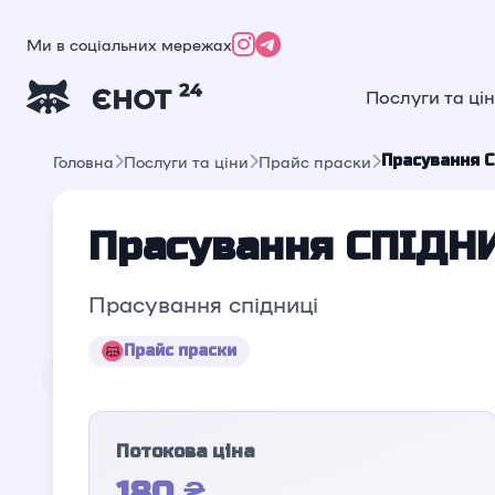
Ми в соціальних мережах
Послуги та ці
Прасування 
Головна
Послуги та ціни
Прайс праски
Прасування СПІДН
Прасування спідниці
Прайс праски
Потокова ціна
180 ₴