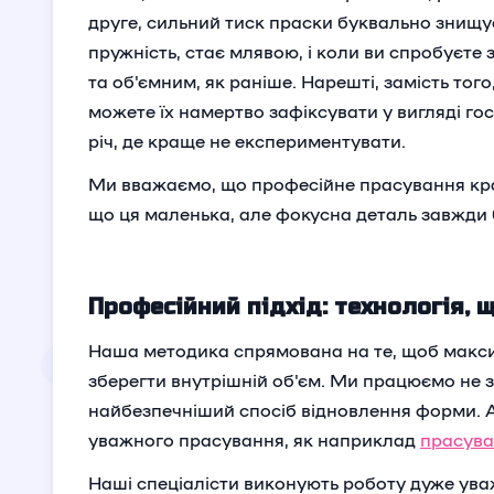
друге, сильний тиск праски буквально знищу
пружність, стає млявою, і коли ви спробуєте 
та об'ємним, як раніше. Нарешті, замість тог
можете їх намертво зафіксувати у вигляді го
річ, де краще не експериментувати.
Ми вважаємо, що професійне прасування крав
що ця маленька, але фокусна деталь завжди
Професійний підхід: технологія,
Наша методика спрямована на те, щоб макс
зберегти внутрішній об'єм. Ми працюємо не з
найбезпечніший спосіб відновлення форми. А
уважного прасування, як наприклад
прасува
Наші спеціалісти виконують роботу дуже уваж