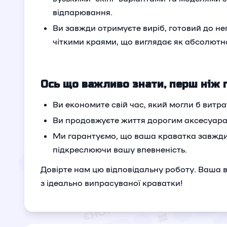
відпарювання.
Ви завжди отримуєте виріб, готовий до не
чіткими краями, що виглядає як абсолютно
Ось що важливо знати, перш ніж 
Ви економите свій час, який могли б витр
Ви продовжуєте життя дорогим аксесуарам
Ми гарантуємо, що ваша краватка завжди 
підкреслюючи вашу впевненість.
Довірте нам цю відповідальну роботу. Ваша 
з ідеально випрасуваної краватки!