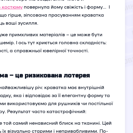
о костюму
повернула йому свіжість і форму... І
, що гірше, зіпсована прасуванням краватка
ць ваші зусилля.
 дуже примхливих матеріалів – це може бути
мір. І ось тут криється головна складність:
ті, а справжньої ювелірної точності.
ма – це ризикована лотерея
 найважливішу річ: краватка має внутрішній
дку, яка і відповідає за її елегантну форму та
 ми використовуємо для рушників чи постільної
ру. Результат часто катастрофічний:
 той самий ненависний блиск на тканині. Цей
 їх візуально старими і непривабливими. По-