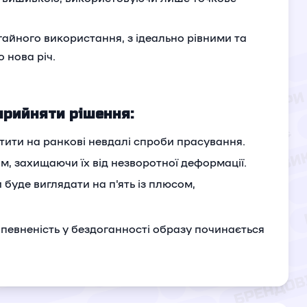
гайного використання, з ідеально рівними та
 нова річ.
прийняти рішення:
атити на ранкові невдалі спроби прасування.
, захищаючи їх від незворотної деформації.
буде виглядати на п'ять із плюсом,
впевненість у бездоганності образу починається