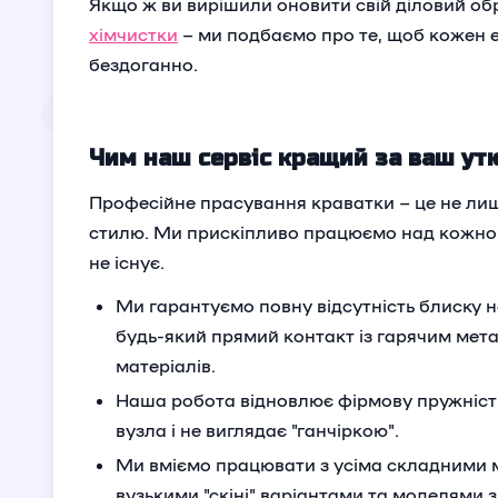
Якщо ж ви вирішили оновити свій діловий обр
хімчистки
– ми подбаємо про те, щоб кожен
бездоганно.
Чим наш сервіс кращий за ваш ут
Професійне прасування краватки – це не лиш
стилю. Ми прискіпливо працюємо над кожною
не існує.
Ми гарантуємо повну відсутність блиску н
будь-який прямий контакт із гарячим мета
матеріалів.
Наша робота відновлює фірмову пружніст
вузла і не виглядає "ганчіркою".
Ми вміємо працювати з усіма складними 
вузькими "скіні" варіантами та моделями