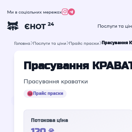
Ми в соціальних мережах
Послуги та ці
Прасування 
Головна
Послуги та ціни
Прайс праски
Прасування КРАВА
Прасування краватки
Прайс праски
Потокова ціна
120 ₴