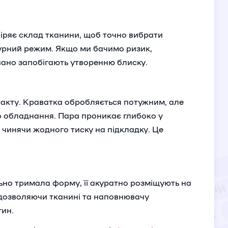
іряє склад тканини, щоб точно вибрати
урний режим. Якщо ми бачимо ризик,
вано запобігають утворенню блиску.
такту. Краватка обробляється потужним, але
о обладнання. Пара проникає глибоко у
 чинячи жодного тиску на підкладку. Це
но тримала форму, її акуратно розміщують на
 дозволяючи тканині та наповнювачу
гин.