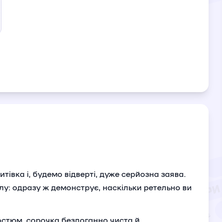
тівка і, будемо відверті, дуже серйозна заява.
лу: одразу ж демонструє, наскільки ретельно ви
.
костюм, сорочка бездоганно чиста й