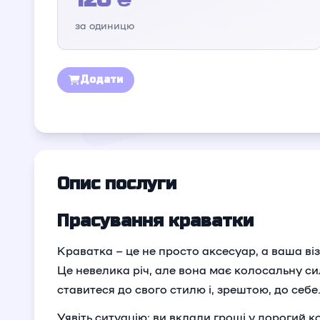
за одиницю
Додати
Опис послуги
Прасування краватки
Краватка – це не просто аксесуар, а ваша візи
Це невелика річ, але вона має колосальну си
ставитеся до свого стилю і, зрештою, до себе
Уявіть ситуацію: ви вклали гроші у дорогий 