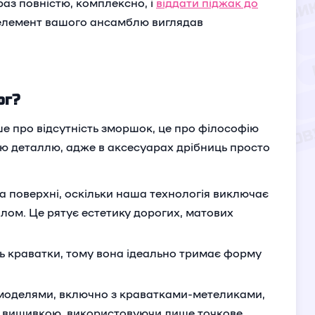
аз повністю, комплексно, і
віддати піджак до
 елемент вашого ансамблю виглядав
юг?
е про відсутність зморшок, це про філософію
 деталлю, адже в аксесуарах дрібниць просто
а поверхні, оскільки наша технологія виключає
лом. Це рятує естетику дорогих, матових
ь краватки, тому вона ідеально тримає форму
моделями, включно з краватками-метеликами,
 з вишивкою, використовуючи лише точкове