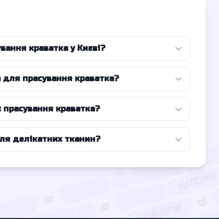
вання краватка у Києві?
а для прасування краватка?
є прасування краватка?
для делікатних тканин?