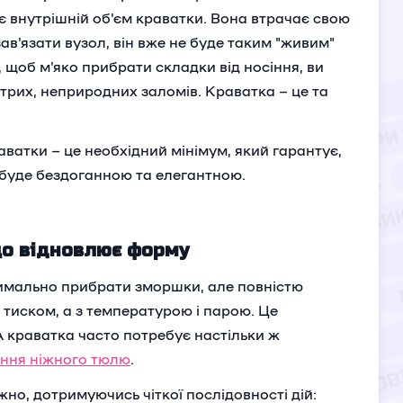
є внутрішній об'єм краватки. Вона втрачає свою
зав'язати вузол, він вже не буде таким "живим"
о, щоб м'яко прибрати складки від носіння, ви
стрих, неприродних заломів. Краватка – це та
атки – це необхідний мінімум, який гарантує,
 буде бездоганною та елегантною.
 що відновлює форму
имально прибрати зморшки, але повністю
 тиском, а з температурою і парою. Це
 краватка часто потребує настільки ж
ння ніжного тюлю
.
но, дотримуючись чіткої послідовності дій: