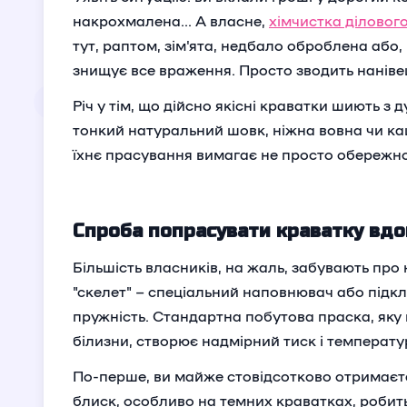
накрохмалена... А власне,
хімчистка діловог
тут, раптом, зім'ята, недбало оброблена або
знищує все враження. Просто зводить наніве
Річ у тім, що дійсно якісні краватки шиють з
тонкий натуральний шовк, ніжна вовна чи каше
їхнє прасування вимагає не просто обережнос
Спроба попрасувати краватку вдо
Більшість власників, на жаль, забувають про
"скелет" – спеціальний наповнювач або підкла
пружність. Стандартна побутова праска, яку
білизни, створює надмірний тиск і температу
По-перше, ви майже стовідсотково отримаєте
блиск, особливо на темних краватках, робить