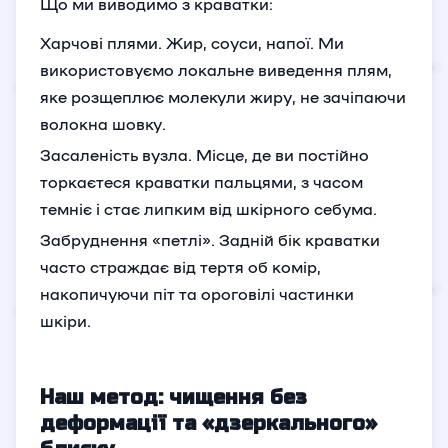
Що ми виводимо з краватки:
Харчові плями. Жир, соуси, напої. Ми
використовуємо локальне виведення плям,
яке розщеплює молекули жиру, не зачіпаючи
волокна шовку.
Засаленість вузла. Місце, де ви постійно
торкаєтеся краватки пальцями, з часом
темніє і стає липким від шкірного себума.
Забруднення «петлі». Задній бік краватки
часто страждає від тертя об комір,
накопичуючи піт та ороговілі частинки
шкіри.
Наш метод: чищення без
деформації та «дзеркального»