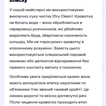
блиску
У нашій майстерні ми використовуємо
виключно суху чистку (Dry Clean). Краватка
не бачить води – вона обробляється в
середовищі розчинників, які дбайливо
видаляють бруд, зберігаючи насиченість
кольору. Ми не «прасуємо» краватку в
класичному розумінні. Замість цього
використовується спеціальний паровий
манекен або делікатне відпарювання без
прямого контакту металу з тканиною.
Особлива увага приділяється краям: вони
мають залишатися злегка округлими та
об’ємними (так званий «живий край»). Це
ознака дорогої та якісно доглянутої речі.
Після чищення краватка проходить етап