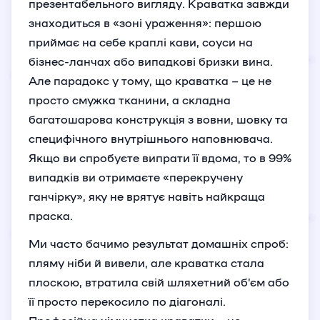
презентабельного вигляду. Краватка завжди
знаходиться в «зоні ураження»: першою
приймає на себе краплі кави, соуси на
бізнес-ланчах або випадкові бризки вина.
Але парадокс у тому, що краватка – це не
просто смужка тканини, а складна
багатошарова конструкція з вовни, шовку та
специфічного внутрішнього наповнювача.
Якщо ви спробуєте випрати її вдома, то в 99%
випадків ви отримаєте «перекручену
ганчірку», яку не врятує навіть найкраща
праска.
Ми часто бачимо результат домашніх спроб:
пляму ніби й вивели, але краватка стала
плоскою, втратила свій шляхетний об’єм або
її просто перекосило по діагоналі.