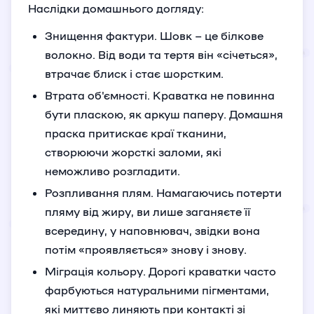
Наслідки домашнього догляду:
Знищення фактури. Шовк – це білкове
волокно. Від води та тертя він «січеться»,
втрачає блиск і стає шорстким.
Втрата об'ємності. Краватка не повинна
бути пласкою, як аркуш паперу. Домашня
праска притискає краї тканини,
створюючи жорсткі заломи, які
неможливо розгладити.
Розпливання плям. Намагаючись потерти
пляму від жиру, ви лише заганяєте її
всередину, у наповнювач, звідки вона
потім «проявляється» знову і знову.
Міграція кольору. Дорогі краватки часто
фарбуються натуральними пігментами,
які миттєво линяють при контакті зі