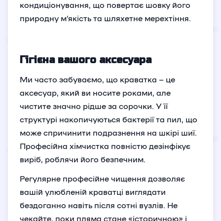
кондиціонування, що повертає шовку його
природну м’якість та шляхетне мерехтіння.
Гігієна вашого аксесуара
Ми часто забуваємо, що краватка – це
аксесуар, який ви носите роками, але
чистите значно рідше за сорочки. У її
структурі накопичуються бактерії та пил, що
може спричинити подразнення на шкірі шиї.
Професійна хімчистка повністю дезінфікує
виріб, роблячи його безпечним.
Регулярне професійне чищення дозволяє
вашій улюбленій краватці виглядати
бездоганно навіть після сотні вузлів. Не
чекайте, поки пляма стане «історичною» і