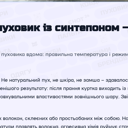
уховик із синтепоном –
 пуховика вдома: правильна температура і режим,
Не натуральний пух, не шкіра, не замша – здавалося
енішого результату: після прання куртка виходить 
овхувальними властивостями зовнішнього шару. Зв
 волокон, склеєних або простьобаних між собою. На ві
ератури плавлять волокна, агресивна хімія руйнує ст