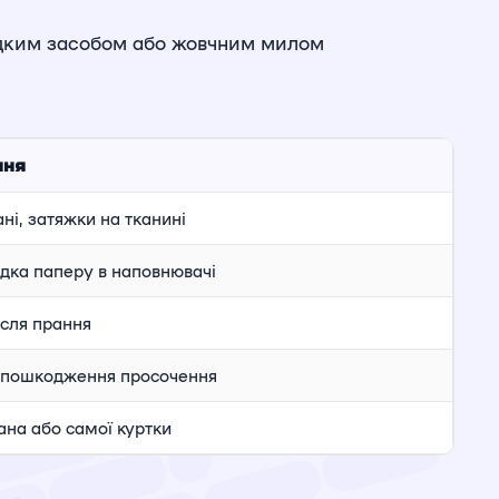
 рідким засобом або жовчним милом
ння
ні, затяжки на тканині
удка паперу в наповнювачі
сля прання
, пошкодження просочення
на або самої куртки