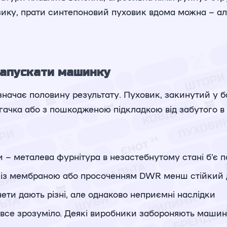
зику, прати синтепоновий пуховик вдома можна – а
 запускати машинку
значає половину результату. Пуховик, закинутий у б
гачка або з пошкодженою підкладкою від забутого в 
и – металева фурнітура в незастебнутому стані б'є 
р із мембраною або просоченням DWR менш стійкий д
нети дають різні, але однаково неприємні наслідки
о все зрозуміло. Деякі виробники забороняють маши