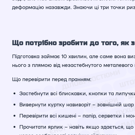
деформацію назавжди. Знаючи ці три точки ри
Що потрібно зробити до того, як
Підготовка займає 10 хвилин, але саме вона ви
нього з плямою від незастебнутого металевого 
Що перевірити перед пранням:
Застебнути всі блискавки, кнопки та липучк
Вивернути куртку навиворіт – зовнішній ша
Перевірити всі кишені – папір, серветки і мо
Прочитати ярлик – навіть якщо здається, щ