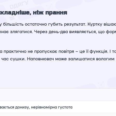
складніше, ніж прання
більшість остаточно губить результат. Куртку вішают
нає злягатися. Через день-два виявляється, що форм
практично не пропускає повітря – це її функція. І та
д час сушки. Наповнювач може залишатися вологим ще
ається донизу, нерівномірна густота