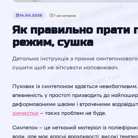
14.04.2026
7 хв читання
Як правильно прати п
режим, сушка
Детальна інструкція з прання синтепонового
сушити щоб не зіпсувати наповнювач.
Пуховик із синтепоном здається невибагливим. 
впевненість у простоті призводить до найпошир
деформованими швами і втраченими водовідшт
хімчистки
– таких проблем не буде.
Синтепон – це нетканий матеріал із поліефірних
води, але має власні вразливості: високі темп