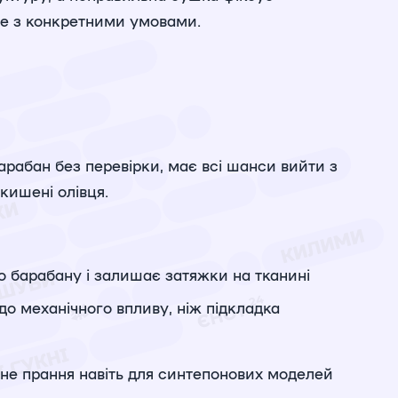
ле з конкретними умовами.
арабан без перевірки, має всі шанси вийти з
кишені олівця.
по барабану і залишає затяжки на тканині
о механічного впливу, ніж підкладка
нне прання навіть для синтепонових моделей