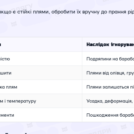
якщо є стійкі плями, обробити їх вручну до прання
и
Наслідок ігнорува
ністю
Подряпини на бараба
ошити
Плями від олівця, гр
ка плям
Плями залишаться пі
м і температуру
Усадка, деформація
ементи
Пошкодження бараба