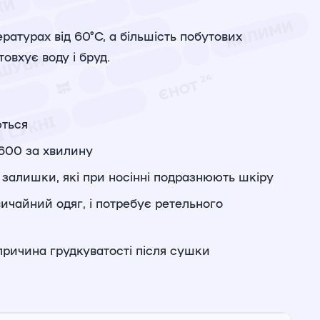
атурах від 60°C, а більшість побутових
овхує воду і бруд.
ються
 600 за хвилину
є залишки, які при носінні подразнюють шкіру
вичайний одяг, і потребує ретельного
причина грудкуватості після сушки