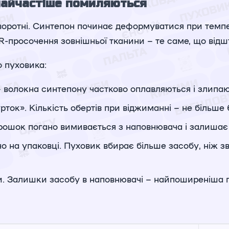
 найчастіше помиляються
оротні. Синтепон починає деформуватися при темпер
-просочення зовнішньої тканини – те саме, що відшт
 пуховика:
 волокна синтепону частково оплавляються і злипа
ток». Кількість обертів при віджиманні – не більше
 Порошок погано вимивається з наповнювача і залиша
ено на упаковці. Пуховик вбирає більше засобу, ніж з
ри. Залишки засобу в наповнювачі – найпоширеніша 