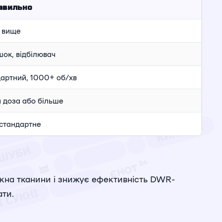
авильно
і вище
ок, відбілювач
артний, 1000+ об/хв
 доза або більше
стандартне
окна тканини і знижує ефективність DWR-
ати.