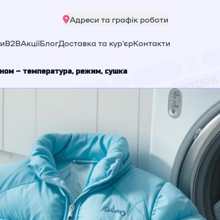
Адреси та графік роботи
ни
B2B
Акції
Блог
Доставка та кур'єр
Контакти
оном – температура, режим, сушка