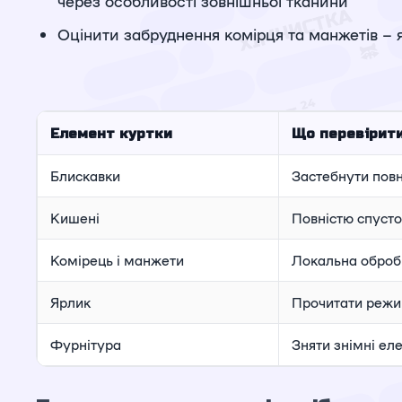
через особливості зовнішньої тканини
Оцінити забруднення комірця та манжетів – 
Елемент куртки
Що перевірит
Блискавки
Застебнути пов
Кишені
Повністю спуст
Комірець і манжети
Локальна оброб
Ярлик
Прочитати режи
Фурнітура
Зняти знімні ел