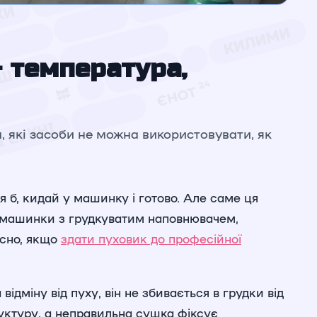
 температура,
 які засоби не можна використовувати, як
 б, кидай у машинку і готово. Але саме ця
із машинки з грудкуватим наповнювачем,
існо, якщо
здати пуховик до професійної
дміну від пуху, він не збивається в грудки від
руктуру, а неправильна сушка фіксує