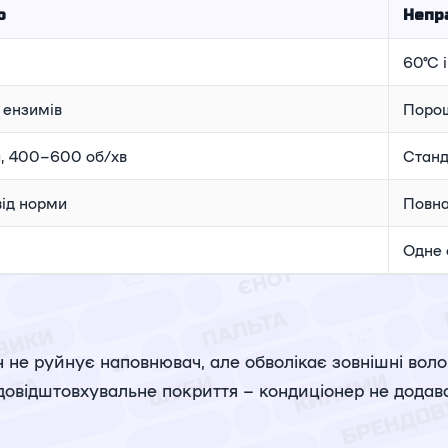
о
Непр
60°C 
з ензимів
Порош
й, 400–600 об/хв
Станд
ід норми
Повна
Одне 
н не руйнує наповнювач, але обволікає зовнішні вол
овідштовхувальне покриття – кондиціонер не додав