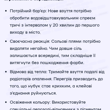
Потрійний бар'єр: Нове взуття потрібно
обробити водовідштовхувальним спреєм
тричі з інтервалом у 20 хвилин до першого
виходу в місто.
Своєчасна реакція: Сольові плями потрібно
видаляти негайно. Чим довше сіль
залишається всередині, тим складніше її
витягнути без пошкодження фарби.
Відмова від тепла: Тримайте взуття подалі від
радіаторів опалення. Перегрів призводить до
того, що нубук стає крихким, а клейові
з'єднання руйнуються.
Освіження кольору: Використовуйте
спеціальні аерозолі-відновники з пігментом,