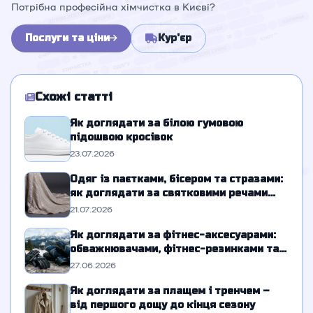
Потрібна професійна хімчистка в Києві?
Послуги та ціни
Кур'єр
Схожі статті
Як доглядати за білою гумовою
підошвою кросівок
23.07.2026
Одяг із паєтками, бісером та стразами:
як доглядати за святковими речами
без втрати блиску
21.07.2026
Як доглядати за фітнес-аксесуарами:
обважнювачами, фітнес-резинками та
спортивними рукавичками
27.06.2026
Як доглядати за плащем і тренчем –
від першого дощу до кінця сезону