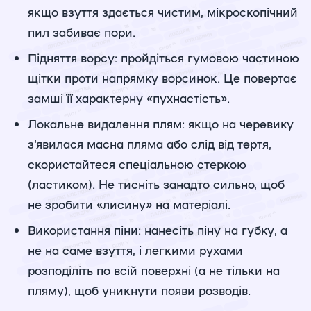
якщо взуття здається чистим, мікроскопічний
пил забиває пори.
Підняття ворсу: пройдіться гумовою частиною
щітки проти напрямку ворсинок. Це повертає
замші її характерну «пухнастість».
Локальне видалення плям: якщо на черевику
з'явилася масна пляма або слід від тертя,
скористайтеся спеціальною стеркою
(ластиком). Не тисніть занадто сильно, щоб
не зробити «лисину» на матеріалі.
Використання піни: нанесіть піну на губку, а
не на саме взуття, і легкими рухами
розподіліть по всій поверхні (а не тільки на
пляму), щоб уникнути появи розводів.