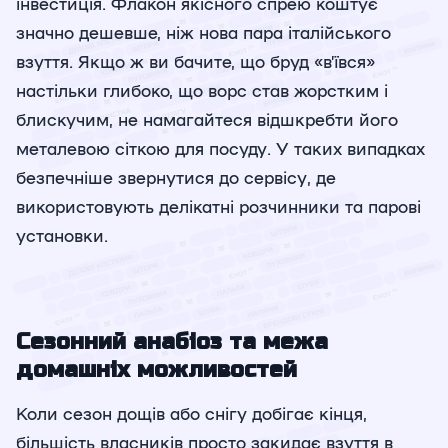
інвестиція. Флакон якісного спрею коштує
значно дешевше, ніж нова пара італійського
взуття. Якщо ж ви бачите, що бруд «в’ївся»
настільки глибоко, що ворс став жорстким і
блискучим, не намагайтеся відшкребти його
металевою сіткою для посуду. У таких випадках
безпечніше звернутися до сервісу, де
використовують делікатні розчинники та парові
установки.
Сезонний анабіоз та межа
домашніх можливостей
Коли сезон дощів або снігу добігає кінця,
більшість власників просто закидає взуття в