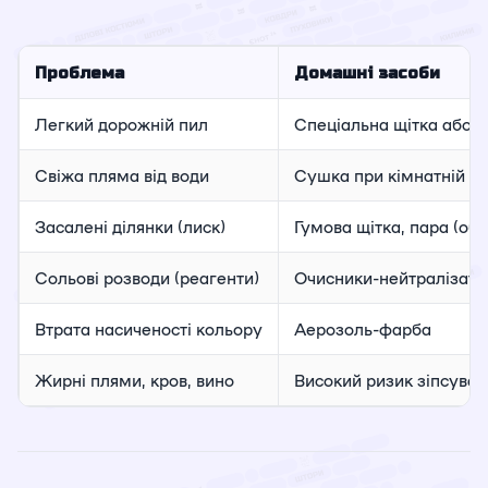
Проблема
Домашні засоби
Легкий дорожній пил
Спеціальна щітка або л
Свіжа пляма від води
Сушка при кімнатній т
Засалені ділянки (лиск)
Гумова щітка, пара (об
Сольові розводи (реагенти)
Очисники-нейтралізато
Втрата насиченості кольору
Аерозоль-фарба
Жирні плями, кров, вино
Високий ризик зіпсуват