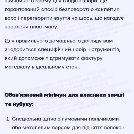
звичайного крему для гладкої шкіри. Це
гарантований спосіб безповоротно «склеїти»
ворс і перетворити взуття на щось, що нагадує
засалену пластмасу.
Для правильного домашнього догляду вам
знадобиться специфічний набір інструментів,
який допоможе підтримувати фактуру
матеріалу в ідеальному стані.
Обов’язковий мінімум для власника замші
та нубуку:
Спеціальна щітка з гумовими пальчиками
або металевим ворсом для підняття волокон.