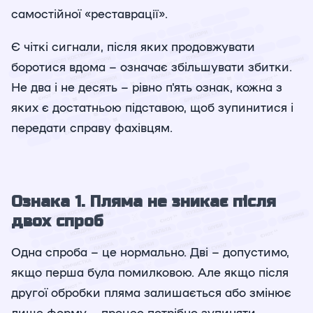
самостійної «реставрації».
Є чіткі сигнали, після яких продовжувати
боротися вдома – означає збільшувати збитки.
Не два і не десять – рівно п'ять ознак, кожна з
яких є достатньою підставою, щоб зупинитися і
передати справу фахівцям.
Ознака 1. Пляма не зникає після
двох спроб
Одна спроба – це нормально. Дві – допустимо,
якщо перша була помилковою. Але якщо після
другої обробки пляма залишається або змінює
лише форму – процес потрібно зупиняти.