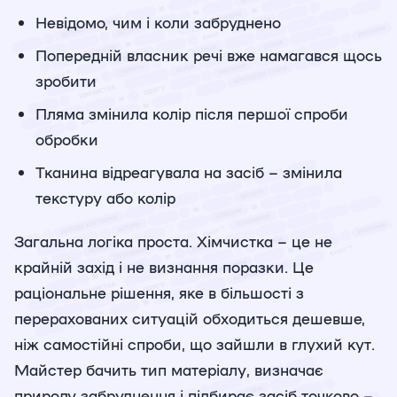
Невідомо, чим і коли забруднено
Попередній власник речі вже намагався щось
зробити
Пляма змінила колір після першої спроби
обробки
Тканина відреагувала на засіб – змінила
текстуру або колір
Загальна логіка проста. Хімчистка – це не
крайній захід і не визнання поразки. Це
раціональне рішення, яке в більшості з
перерахованих ситуацій обходиться дешевше,
ніж самостійні спроби, що зайшли в глухий кут.
Майстер бачить тип матеріалу, визначає
природу забруднення і підбирає засіб точково –