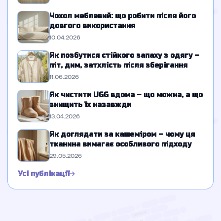
Чохол меблевий: що робити після його
довгого використання
10.04.2026
Як позбутися стійкого запаху з одягу –
піт, дим, затхлість після зберігання
11.06.2026
Як чистити UGG вдома – що можна, а що
знищить їх назавжди
13.04.2026
Як доглядати за кашеміром – чому ця
тканина вимагає особливого підходу
29.05.2026
Усі публікації