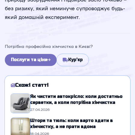
без ризику, який неминуче супроводжує будь-
який домашній експеримент.
Потрібна професійна хімчистка в Києві?
Послуги та ціни
Кур'єр
Схожі статті
Як чистити автокрісло: коли достатньо
серветки, а коли потрібна хімчистка
27.04.2026
Штори та тюль: коли варто здати в
хімчистку, а не прати вдома
18.04.2026