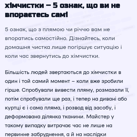
хімчистки – 5 ознак, що ви не
впораєтесь самі
5 ознак, що з плямою чи річчю вам не
впоратись самостійно. Дізнайтесь, коли
домашня чистка лише погіршує ситуацію і
коли час звернутись до хімчистки.
Більшість людей звертаються до хімчистки в
один і той самий момент – коли вже зробили
гірше. Спробували вивести пляму, розмазали її,
потім спробували ще раз, і тепер на дивані або
куртці є і сама пляма, і розвод від засобу, і
деформована ділянка тканини. Майстер у
такому випадку витрачає час не лише на
первинне забруднення, а й на наслідки