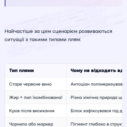
Найчастіше за цим сценарієм розвиваються
ситуації з такими типами плям:
Тип плями
Чому не відходить вд
Старе червоне вино
Антоціан полімеризувався
Жир + пил (комбінована)
Різна хімічна природа шар
Кров після висихання
Білок зафіксувався під ді
Чорнило або маркер
Пігмент глибоко в структу