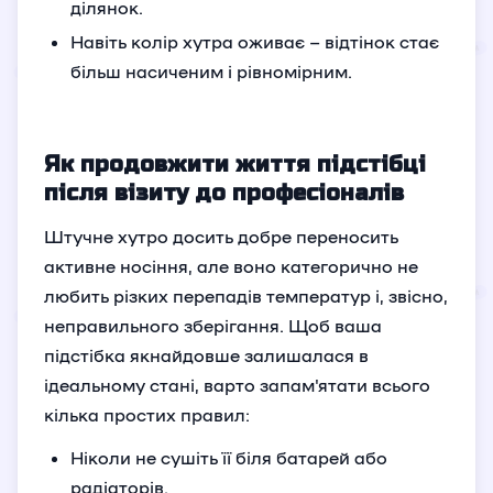
ділянок.
Навіть колір хутра оживає – відтінок стає
більш насиченим і рівномірним.
Як продовжити життя підстібці
після візиту до професіоналів
Штучне хутро досить добре переносить
активне носіння, але воно категорично не
любить різких перепадів температур і, звісно,
неправильного зберігання. Щоб ваша
підстібка якнайдовше залишалася в
ідеальному стані, варто запам'ятати всього
кілька простих правил:
Ніколи не сушіть її біля батарей або
радіаторів.