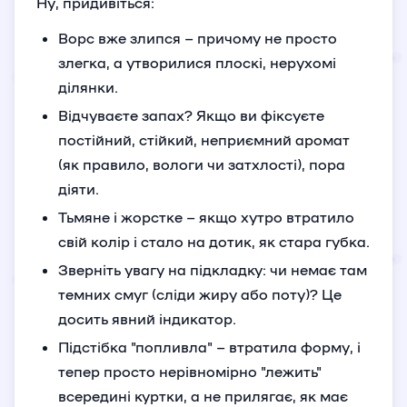
Ну, придивіться:
Ворс вже злипся – причому не просто
злегка, а утворилися плоскі, нерухомі
ділянки.
Відчуваєте запах? Якщо ви фіксуєте
постійний, стійкий, неприємний аромат
(як правило, вологи чи затхлості), пора
діяти.
Тьмяне і жорстке – якщо хутро втратило
свій колір і стало на дотик, як стара губка.
Зверніть увагу на підкладку: чи немає там
темних смуг (сліди жиру або поту)? Це
досить явний індикатор.
Підстібка "попливла" – втратила форму, і
тепер просто нерівномірно "лежить"
всередині куртки, а не прилягає, як має