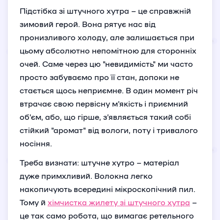
Підстібка зі штучного хутра – це справжній
зимовий герой. Вона рятує нас від
пронизливого холоду, але залишається при
цьому абсолютно непомітною для сторонніх
очей. Саме через цю "невидимість" ми часто
просто забуваємо про її стан, допоки не
стається щось неприємне. В один момент річ
втрачає свою первісну м'якість і приємний
об’єм, або, що гірше, з’являється такий собі
стійкий "аромат" від вологи, поту і тривалого
носіння.
Треба визнати: штучне хутро – матеріал
дуже примхливий. Волокна легко
накопичують всередині мікроскопічний пил.
Тому й
хімчистка жилету зі штучного хутра
–
це так само робота, що вимагає ретельного