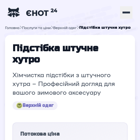
Головна
Послуги та ціни
Верхній oдяг
Підстібка штучне хутро
Підстібка штучне
хутро
Хімчистка підстібки з штучного
хутра – Професійний догляд для
вашого зимового аксесуару
Верхній oдяг
Потокова ціна