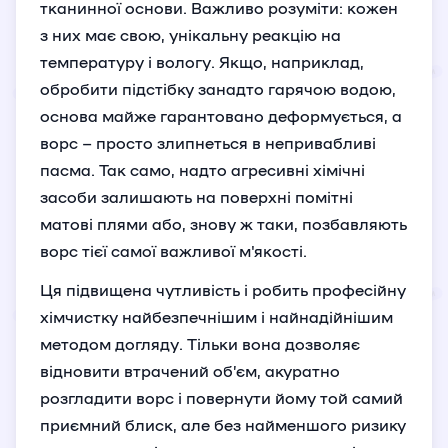
тканинної основи. Важливо розуміти: кожен
з них має свою, унікальну реакцію на
температуру і вологу. Якщо, наприклад,
обробити підстібку занадто гарячою водою,
основа майже гарантовано деформується, а
ворс – просто злипнеться в непривабливі
пасма. Так само, надто агресивні хімічні
засоби залишають на поверхні помітні
матові плями або, знову ж таки, позбавляють
ворс тієї самої важливої м'якості.
Ця підвищена чутливість і робить професійну
хімчистку найбезпечнішим і найнадійнішим
методом догляду. Тільки вона дозволяє
відновити втрачений об’єм, акуратно
розгладити ворс і повернути йому той самий
приємний блиск, але без найменшого ризику