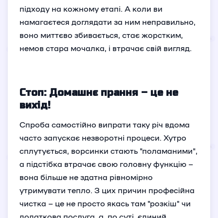
підходу на кожному етапі. А коли ви
намагаєтеся доглядати за ним неправильно,
воно миттєво збивається, стає жорстким,
немов стара мочалка, і втрачає свій вигляд.
Стоп: Домашнє прання – це не
вихід!
Спроба самостійно випрати таку річ вдома
часто запускає незворотні процеси. Хутро
сплутується, ворсинки стають "поламаними",
а підстібка втрачає свою головну функцію –
вона більше не здатна рівномірно
утримувати тепло. З цих причин професійна
чистка – це не просто якась там "розкіш" чи
додаткова послуга, а, по суті, єдиний