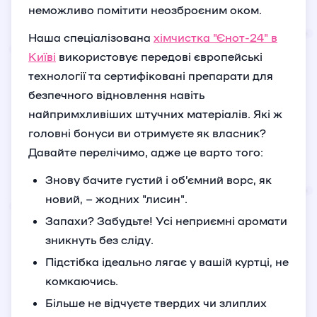
неможливо помітити неозброєним оком.
Наша спеціалізована
хімчистка "Єнот-24" в
Київі
використовує передові європейські
технології та сертифіковані препарати для
безпечного відновлення навіть
найпримхливіших штучних матеріалів. Які ж
головні бонуси ви отримуєте як власник?
Давайте перелічимо, адже це варто того:
Знову бачите густий і об’ємний ворс, як
новий, – жодних "лисин".
Запахи? Забудьте! Усі неприємні аромати
зникнуть без сліду.
Підстібка ідеально лягає у вашій куртці, не
комкаючись.
Більше не відчуєте твердих чи злиплих