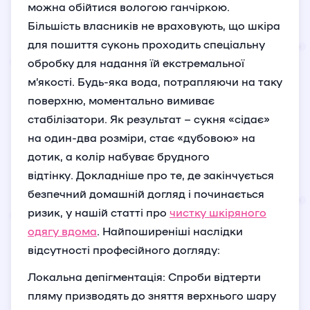
можна обійтися вологою ганчіркою.
Більшість власників не враховують, що шкіра
для пошиття суконь проходить спеціальну
обробку для надання їй екстремальної
м’якості. Будь-яка вода, потрапляючи на таку
поверхню, моментально вимиває
стабілізатори. Як результат – сукня «сідає»
на один-два розміри, стає «дубовою» на
дотик, а колір набуває брудного
відтінку. Докладніше про те, де закінчується
безпечний домашній догляд і починається
ризик, у нашій статті про
чистку шкіряного
одягу вдома
. Найпоширеніші наслідки
відсутності професійного догляду:
Локальна депігментація: Спроби відтерти
пляму призводять до зняття верхнього шару