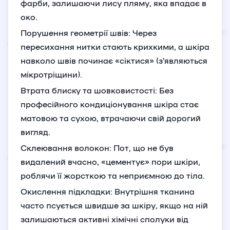
фарби, залишаючи лису пляму, яка впадає в
око.
Порушення геометрії швів: Через
пересихання нитки стають крихкими, а шкіра
навколо швів починає «сіктися» (з’являються
мікротріщини).
Втрата блиску та шовковистості: Без
професійного кондиціонування шкіра стає
матовою та сухою, втрачаючи свій дорогий
вигляд.
Склеювання волокон: Пот, що не був
видалений вчасно, «цементує» пори шкіри,
роблячи її жорсткою та неприємною до тіла.
Окислення підкладки: Внутрішня тканина
часто псується швидше за шкіру, якщо на ній
залишаються активні хімічні сполуки від