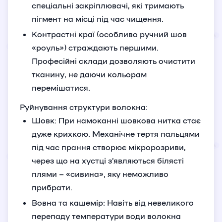
спеціальні закріплювачі, які тримають
пігмент на місці під час чищення.
Контрастні краї (особливо ручний шов
«роуль») страждають першими.
Професійні склади дозволяють очистити
тканину, не даючи кольорам
перемішатися.
Руйнування структури волокна:
Шовк: При намоканні шовкова нитка стає
дуже крихкою. Механічне тертя пальцями
під час прання створює мікророзриви,
через що на хустці з’являються білясті
плями – «сивина», яку неможливо
прибрати.
Вовна та кашемір: Навіть від невеликого
перепаду температури води волокна