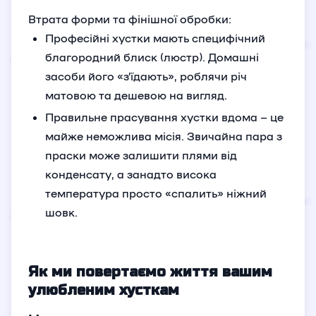
Втрата форми та фінішної обробки:
Професійні хустки мають специфічний
благородний блиск (люстр). Домашні
засоби його «з’їдають», роблячи річ
матовою та дешевою на вигляд.
Правильне прасування хустки вдома – це
майже неможлива місія. Звичайна пара з
праски може залишити плями від
конденсату, а занадто висока
температура просто «спалить» ніжний
шовк.
Як ми повертаємо життя вашим
улюбленим хусткам