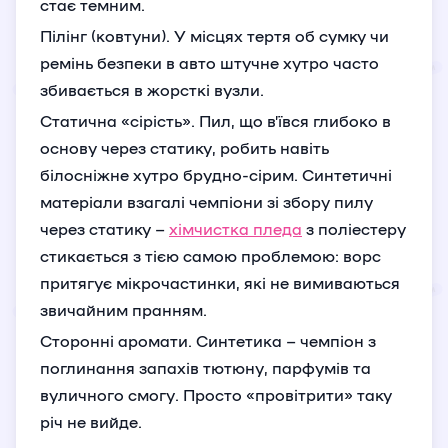
стає темним.
Пілінг (ковтуни). У місцях тертя об сумку чи
ремінь безпеки в авто штучне хутро часто
збивається в жорсткі вузли.
Статична «сірість». Пил, що в’ївся глибоко в
основу через статику, робить навіть
білосніжне хутро брудно-сірим. Синтетичні
матеріали взагалі чемпіони зі збору пилу
через статику –
хімчистка пледа
з поліестеру
стикається з тією самою проблемою: ворс
притягує мікрочастинки, які не вимиваються
звичайним пранням.
Сторонні аромати. Синтетика – чемпіон з
поглинання запахів тютюну, парфумів та
вуличного смогу. Просто «провітрити» таку
річ не вийде.