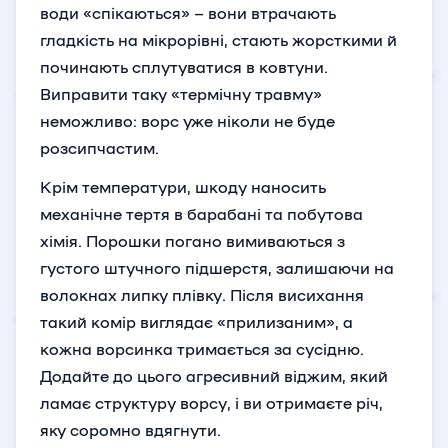
води «спікаються» – вони втрачають
гладкість на мікрорівні, стають жорсткими й
починають сплутуватися в ковтуни.
Виправити таку «термічну травму»
неможливо: ворс уже ніколи не буде
розсипчастим.
Крім температури, шкоду наносить
механічне тертя в барабані та побутова
хімія. Порошки погано вимиваються з
густого штучного підшерстя, залишаючи на
волокнах липку плівку. Після висихання
такий комір виглядає «прилизаним», а
кожна ворсинка тримається за сусідню.
Додайте до цього агресивний віджим, який
ламає структуру ворсу, і ви отримаєте річ,
яку соромно вдягнути.