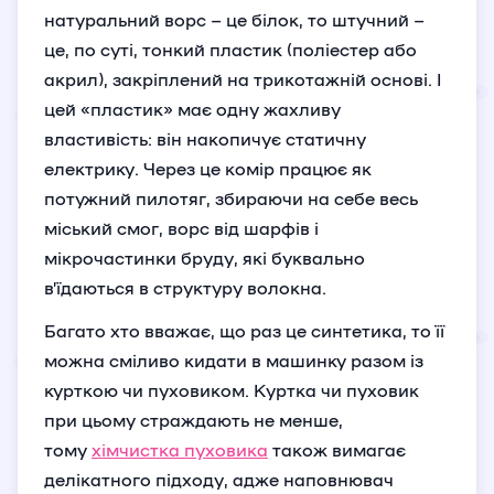
натуральний ворс – це білок, то штучний –
це, по суті, тонкий пластик (поліестер або
акрил), закріплений на трикотажній основі. І
цей «пластик» має одну жахливу
властивість: він накопичує статичну
електрику. Через це комір працює як
потужний пилотяг, збираючи на себе весь
міський смог, ворс від шарфів і
мікрочастинки бруду, які буквально
в’їдаються в структуру волокна.
Багато хто вважає, що раз це синтетика, то її
можна сміливо кидати в машинку разом із
курткою чи пуховиком. Куртка чи пуховик
при цьому страждають не менше,
тому
хімчистка пуховика
також вимагає
делікатного підходу, адже наповнювач