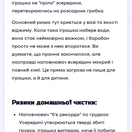
іграшка не "пріла" зсередини,
перетворюючись на розсадник грибка.
Основний ризик тут криється у вазі та якості
віджиму. Коли така іграшка набере води,
вона стає неймовірно важкою, і барабан
просто не може з нею впоратися. Ви
думаєте, що прання закінчилося, але
насправді наповнювач всередині мокрий і
повний хімії. Це пряма загроза не лише для
іграшки, а й для дитини.
Ризики домашньої чистки:
Наповнювач "б'є рекорди" по грудках:
Усередині утворюються тверді збиті
грудки, іграшка виглядає, наче її побили.