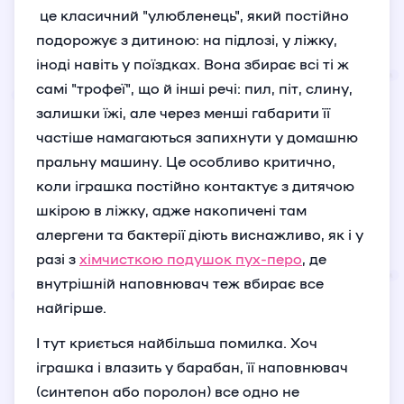
це класичний "улюбленець", який постійно
подорожує з дитиною: на підлозі, у ліжку,
іноді навіть у поїздках. Вона збирає всі ті ж
самі "трофеї", що й інші речі: пил, піт, слину,
залишки їжі, але через менші габарити її
частіше намагаються запихнути у домашню
пральну машину. Це особливо критично,
коли іграшка постійно контактує з дитячою
шкірою в ліжку, адже накопичені там
алергени та бактерії діють виснажливо, як і у
разі з
хімчисткою подушок пух-перо
, де
внутрішній наповнювач теж вбирає все
найгірше.
І тут криється найбільша помилка. Хоч
іграшка і влазить у барабан, її наповнювач
(синтепон або поролон) все одно не