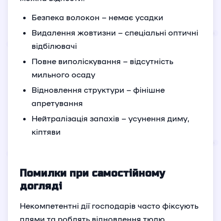
Безпека волокон – немає усадки
Видалення жовтизни – спеціальні оптичні
відбілювачі
Повне виполіскування – відсутність
мильного осаду
Відновлення структури – фінішне
апретування
Нейтралізація запахів – усунення диму,
кіптяви
Помилки при самостійному
догляді
Некомпетентні дії господарів часто фіксують
плями та роблять відновлення тюлю