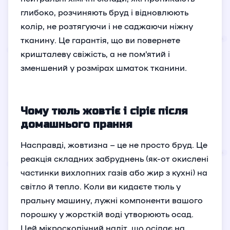
глибоко, розчиняють бруд і відновлюють
колір, не розтягуючи і не саджаючи ніжну
тканину. Це гарантія, що ви повернете
кришталеву свіжість, а не пом'ятий і
зменшений у розмірах шматок тканини.
Чому тюль жовтіє і сіріє після
домашнього прання
Насправді, жовтизна – це не просто бруд. Це
реакція складних забруднень (як-от окислені
частинки вихлопних газів або жир з кухні) на
світло й тепло. Коли ви кидаєте тюль у
пральну машину, лужні компоненти вашого
порошку у жорсткій воді утворюють осад.
Цей мікроскопічний наліт, що осідає на