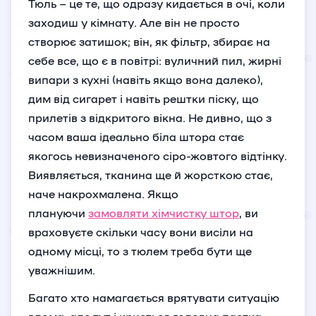
Тюль – це те, що одразу кидається в очі, коли
заходиш у кімнату. Але він не просто
створює затишок; він, як фільтр, збирає на
себе все, що є в повітрі: вуличний пил, жирні
випари з кухні (навіть якщо вона далеко),
дим від сигарет і навіть рештки піску, що
прилетів з відкритого вікна. Не дивно, що з
часом ваша ідеально біла штора стає
якогось невизначеного сіро-жовтого відтінку.
Виявляється, тканина ще й жорсткою стає,
наче накрохмалена. Якщо
плануючи
замовляти хімчистку штор
, ви
враховуєте скільки часу вони висіли на
одному місці, то з тюлем треба бути ще
уважнішим.
Багато хто намагається врятувати ситуацію