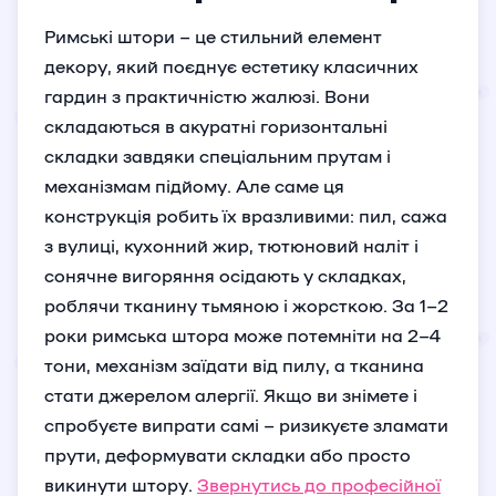
Римські штори – це стильний елемент
декору, який поєднує естетику класичних
гардин з практичністю жалюзі. Вони
складаються в акуратні горизонтальні
складки завдяки спеціальним прутам і
механізмам підйому. Але саме ця
конструкція робить їх вразливими: пил, сажа
з вулиці, кухонний жир, тютюновий наліт і
сонячне вигоряння осідають у складках,
роблячи тканину тьмяною і жорсткою. За 1–2
роки римська штора може потемніти на 2–4
тони, механізм заїдати від пилу, а тканина
стати джерелом алергії. Якщо ви знімете і
спробуєте випрати самі – ризикуєте зламати
прути, деформувати складки або просто
викинути штору.
Звернутись до професійної