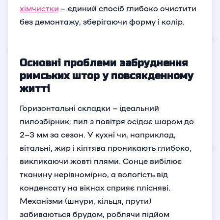
хімчистки
– єдиний спосіб глибоко очистити
без демонтажу, зберігаючи форму і колір.
Основні проблеми забруднення
римських штор у повсякденному
житті
Горизонтальні складки – ідеальний
пилозбірник: пил з повітря осідає шаром до
2–3 мм за сезон. У кухні чи, наприклад,
вітальні, жир і кіптява проникають глибоко,
викликаючи жовті плями. Сонце вибілює
тканину нерівномірно, а вологість від
конденсату на вікнах сприяє плісняві.
Механізми (шнури, кільця, прути)
забиваються брудом, роблячи підйом