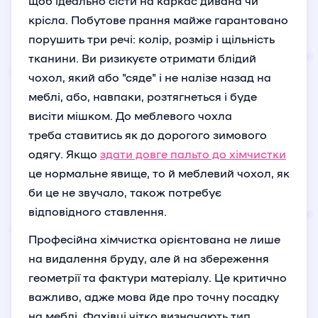
щоб ідеально сісти на каркас дивана чи
крісла. Побутове прання майже гарантовано
порушить три речі: колір, розмір і щільність
тканини. Ви ризикуєте отримати блідий
чохол, який або "сяде" і не налізе назад на
меблі, або, навпаки, розтягнеться і буде
висіти мішком. До меблевого чохла
треба ставитись як до дорогого зимового
одягу. Якщо
здати довге пальто до хімчистки
це нормальне явище, то й меблевий чохол, як
би це не звучало, також потребує
відповідного ставлення.
Професійна хімчистка орієнтована не лише
на видалення бруду, але й на збереження
геометрії та фактури матеріалу. Це критично
важливо, адже мова йде про точну посадку
на меблі. Фахівці чітко визначають тип