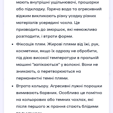
мають внутрішні ущільнювачі, прошарки
або підкладку. Гаряча вода та агресивний
віджим викликають різну усадку різних
матеріалів усередині чохла. Це
призводить до зморшок, які неможливо
розгладити, і втрати форми.
Фіксація плям. Жирові плями від їжі, рук,
косметики, якщо їх одразу не обробити,
під дією високої температури в пральній
машині "запікаються" у волокні. Вони не
зникають, а перетворюються на
перманентні темні плями.
Втрата кольору. Агресивні лужні порошки
вимивають барвник. Особливо це помітно
на кольорових або темних чохлах, які
після першого ж прання стають блідими
та тьмяними.