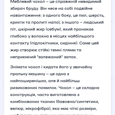
Меблевий чохол – це справжній невидимий
збирач бруду. Він несе на собі подвійне
навантаження: з одного боку, це пил, шерсть,
крихти та пролиті напої; з іншого – людський
піт, шкірний жир (себум), який проникає
глибоко у волокна в місцях найбільшого
контакту (підлокітники, сидіння). Саме цей
жир створює стійкі темні плями та
неприємний "залежаний" запах.
Знімати чохол і кидати його у звичайну
пральну машину – це одна з
найпоширеніших, але й найбільш
ризикованих помилок. Чохол – це складна
конструкція, часто виготовлена з
комбінованих тканин (бавовна/синтетика,
велюр, мікрофібра), яка має чіткі розміри,