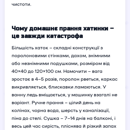
чистоти.
Чому домашнє прання хатинки –
це завжди катастрофа
Більшість хаток – складні конструкції з
поролоновими стінками, дахом, знімними
або незнімними подушками, розміром від
40×40 до 120×100 см. Намочити – вага
зростає в 4–5 разів, поролон рветься, каркас
викривляється, блискавки ламаються. У
ванну ледь вміщається, у машинку взагалі не
варіант. Ручне прання – цілий день на
колінах, чорна вода, шерсть у каналізації,
піна до стелі. Сушка – 7–14 днів на балконі, і
весь цей час сирість, пліснява й різкий запах