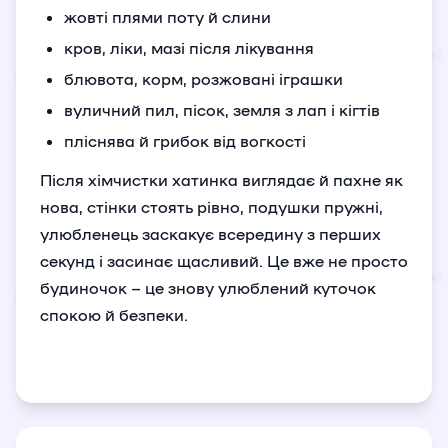
жовті плями поту й слини
кров, ліки, мазі після лікування
блювота, корм, розжовані іграшки
вуличний пил, пісок, земля з лап і кігтів
пліснява й грибок від вогкості
Після хімчистки хатинка виглядає й пахне як
нова, стінки стоять рівно, подушки пружні,
улюбленець заскакує всередину з перших
секунд і засинає щасливий. Це вже не просто
будиночок – це знову улюблений куточок
спокою й безпеки.