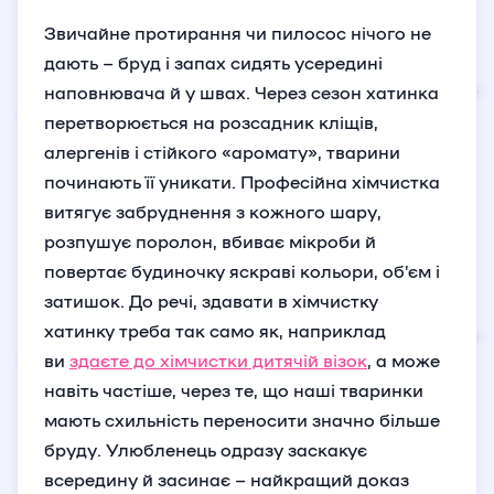
Звичайне протирання чи пилосос нічого не
дають – бруд і запах сидять усередині
наповнювача й у швах. Через сезон хатинка
перетворюється на розсадник кліщів,
алергенів і стійкого «аромату», тварини
починають її уникати. Професійна хімчистка
витягує забруднення з кожного шару,
розпушує поролон, вбиває мікроби й
повертає будиночку яскраві кольори, об’єм і
затишок. До речі, здавати в хімчистку
хатинку треба так само як, наприклад
ви
здаєте до хімчистки дитячій візок
, а може
навіть частіше, через те, що наші тваринки
мають схильність переносити значно більше
бруду. Улюбленець одразу заскакує
всередину й засинає – найкращий доказ