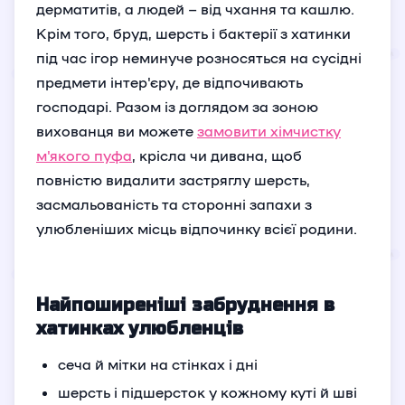
дерматитів, а людей – від чхання та кашлю.
Крім того, бруд, шерсть і бактерії з хатинки
під час ігор неминуче розносяться на сусідні
предмети інтер'єру, де відпочивають
господарі. Разом із доглядом за зоною
вихованця ви можете
замовити хімчистку
м'якого пуфа
, крісла чи дивана, щоб
повністю видалити застряглу шерсть,
засмальованість та сторонні запахи з
улюбленіших місць відпочинку всієї родини.
Найпоширеніші забруднення в
хатинках улюбленців
сеча й мітки на стінках і дні
шерсть і підшерсток у кожному куті й шві