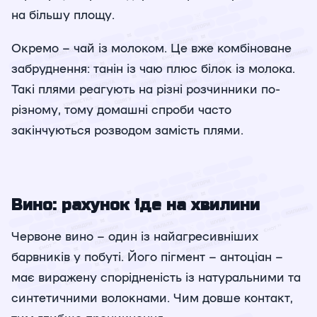
на більшу площу.
Окремо – чай із молоком. Це вже комбіноване
забруднення: танін із чаю плюс білок із молока.
Такі плями реагують на різні розчинники по-
різному, тому домашні спроби часто
закінчуються розводом замість плями.
Вино: рахунок іде на хвилини
Червоне вино – один із найагресивніших
барвників у побуті. Його пігмент – антоціан –
має виражену спорідненість із натуральними та
синтетичними волокнами. Чим довше контакт,