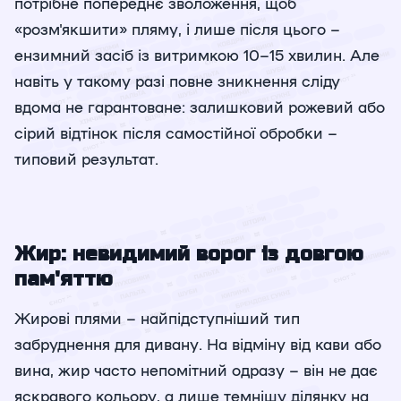
потрібне попереднє зволоження, щоб
«розм'якшити» пляму, і лише після цього –
ензимний засіб із витримкою 10–15 хвилин. Але
навіть у такому разі повне зникнення сліду
вдома не гарантоване: залишковий рожевий або
сірий відтінок після самостійної обробки –
типовий результат.
Жир: невидимий ворог із довгою
пам'яттю
Жирові плями – найпідступніший тип
забруднення для дивану. На відміну від кави або
вина, жир часто непомітний одразу – він не дає
яскравого кольору, а лише темнішу ділянку на