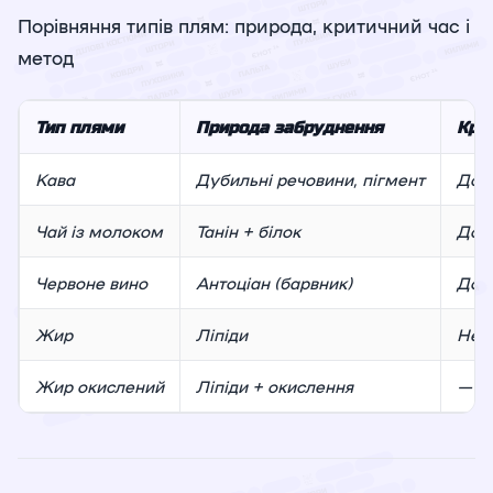
Порівняння типів плям: природа, критичний час і
метод
Тип плями
Природа забруднення
Кри
Кава
Дубильні речовини, пігмент
До 1
Чай із молоком
Танін + білок
До 
Червоне вино
Антоціан (барвник)
До 5
Жир
Ліпіди
Нег
Жир окислений
Ліпіди + окислення
—