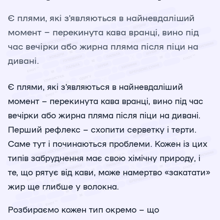
Є плями, які з'являються в найневдаліший
момент – перекинута кава вранці, вино під
час вечірки або жирна пляма після піци на
дивані.
Є плями, які з'являються в найневдаліший
момент – перекинута кава вранці, вино під час
вечірки або жирна пляма після піци на дивані.
Перший рефлекс – схопити серветку і терти.
Саме тут і починаються проблеми. Кожен із цих
типів забруднення має свою хімічну природу, і
те, що рятує від кави, може намертво «закатати»
жир ще глибше у волокна.
Розбираємо кожен тип окремо – що