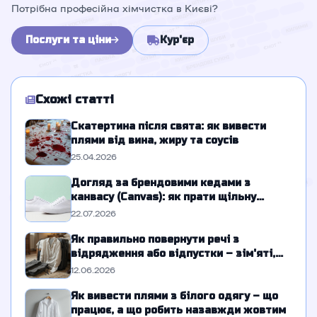
Потрібна професійна хімчистка в Києві?
Послуги та ціни
Кур'єр
Схожі статті
Скатертина після свята: як вивести
плями від вина, жиру та соусів
25.04.2026
Догляд за брендовими кедами з
канвасу (Canvas): як прати щільну
парусну тканину без розводів
22.07.2026
Як правильно повернути речі з
відрядження або відпустки – зім'яті,
брудні, з запахом
12.06.2026
Як вивести плями з білого одягу – що
працює, а що робить назавжди жовтим