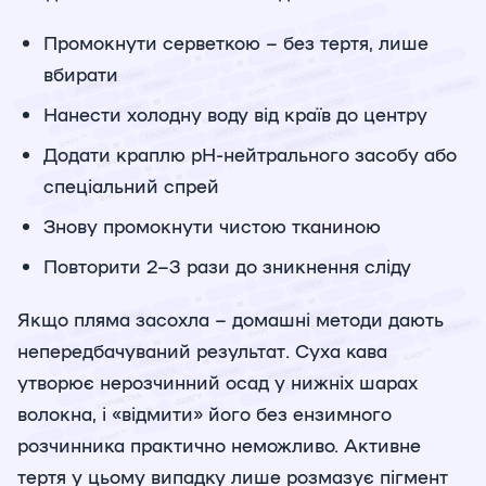
Промокнути серветкою – без тертя, лише
вбирати
Нанести холодну воду від країв до центру
Додати краплю pH-нейтрального засобу або
спеціальний спрей
Знову промокнути чистою тканиною
Повторити 2–3 рази до зникнення сліду
Якщо пляма засохла – домашні методи дають
непередбачуваний результат. Суха кава
утворює нерозчинний осад у нижніх шарах
волокна, і «відмити» його без ензимного
розчинника практично неможливо. Активне
тертя у цьому випадку лише розмазує пігмент