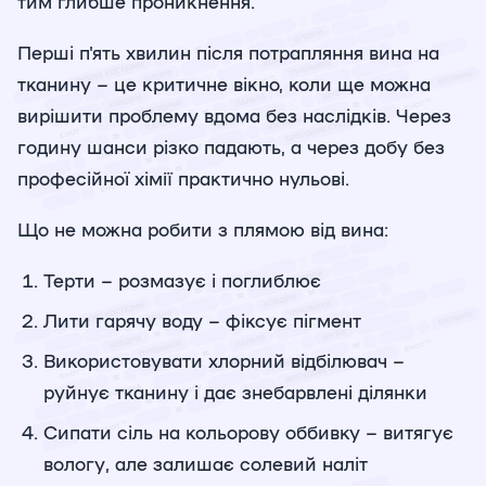
тим глибше проникнення.
Перші п'ять хвилин після потрапляння вина на
тканину – це критичне вікно, коли ще можна
вирішити проблему вдома без наслідків. Через
годину шанси різко падають, а через добу без
професійної хімії практично нульові.
Що не можна робити з плямою від вина:
Терти – розмазує і поглиблює
Лити гарячу воду – фіксує пігмент
Використовувати хлорний відбілювач –
руйнує тканину і дає знебарвлені ділянки
Сипати сіль на кольорову оббивку – витягує
вологу, але залишає солевий наліт