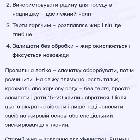
Використовувати рідину для посуду в
надлишку – дає лужний наліт
Терти гарячим – розплавляє жир і він іде
глибше
Залишати без обробки – жир окислюється і
фіксується назавжди
Правильна логіка – спочатку абсорбувати, потім
розчинити. На свіжу пляму наносять тальк,
крохмаль або харчову соду – без тертя, просто
засипати і дати 15–20 хвилин вбратися. Після
цього акуратно зібрати і лише тоді наносити
засіб на жировій основі або спеціальний
знежирювач для тканин.
Старий жир – завдання для хімчистки. Ензимні