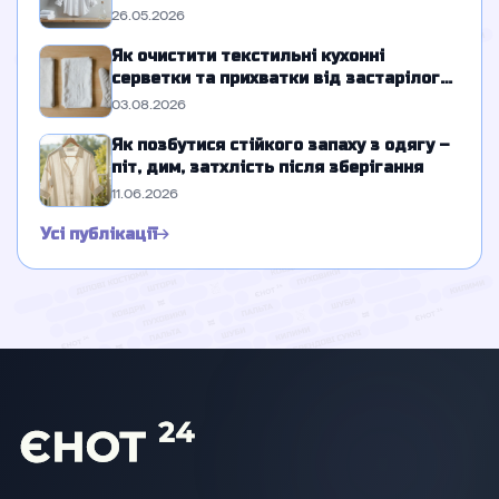
26.05.2026
Як очистити текстильні кухонні
серветки та прихватки від застарілого
жиру
03.08.2026
Як позбутися стійкого запаху з одягу –
піт, дим, затхлість після зберігання
11.06.2026
Усі публікації