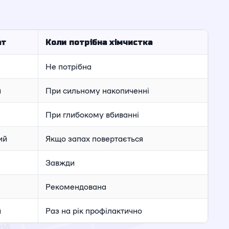
ат
Коли потрібна хімчистка
Не потрібна
й
При сильному накопиченні
При глибокому вбиванні
ий
Якщо запах повертається
Завжди
Рекомендована
й
Раз на рік профілактично