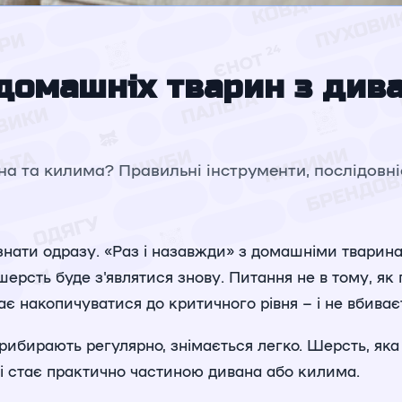
домашніх тварин з дива
а та килима? Правильні інструменти, послідовніс
визнати одразу. «Раз і назавжди» з домашніми тварина
рсть буде з'являтися знову. Питання не в тому, як п
ає накопичуватися до критичного рівня – і не вбиває
прибирають регулярно, знімається легко. Шерсть, як
і стає практично частиною дивана або килима.