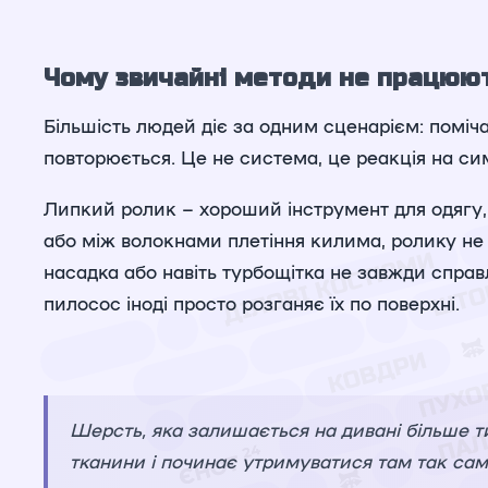
Чому звичайні методи не працюють
Більшість людей діє за одним сценарієм: помі
повторюється. Це не система, це реакція на сим
Липкий ролик – хороший інструмент для одягу, 
або між волокнами плетіння килима, ролику не 
насадка або навіть турбощітка не завжди справ
пилосос іноді просто розганяє їх по поверхні.
Шерсть, яка залишається на дивані більше т
тканини і починає утримуватися там так само