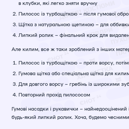
в клубки, які легко зняти вручну
Пилосос із турбощіткою – після гумової обр
Щітка з натуральною щетиною – для оббивки 
Липкий ролик – фінальний крок для видален
Але килим, все ж таки зроблений з інших матері
Пилосос із турбощіткою – проти ворсу, поті
Гумова щітка або спеціальна щітка для кили
Для довгого ворсу – гребінь із широкими зу
Повторний прохід пилососом
Гумові насадки і рукавички – найнедооцінений 
будь-який липкий ролик. Хоча, будемо чесними