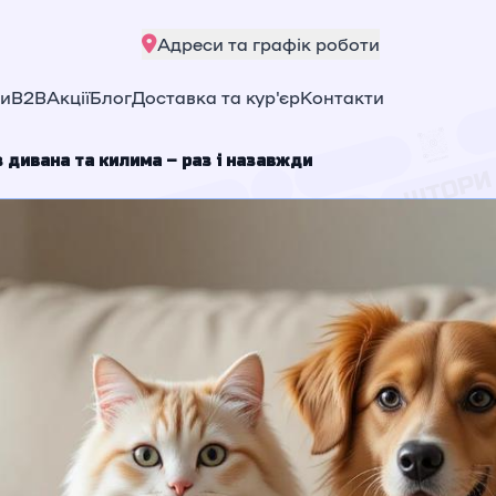
Адреси та графік роботи
ни
B2B
Акції
Блог
Доставка та кур'єр
Контакти
з дивана та килима – раз і назавжди