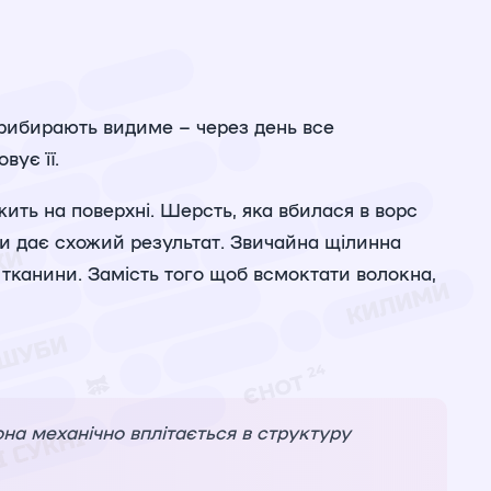
прибирають видиме – через день все
вує її.
ить на поверхні. Шерсть, яка вбилася в ворс
ки дає схожий результат. Звичайна щілинна
 тканини. Замість того щоб всмоктати волокна,
на механічно вплітається в структуру