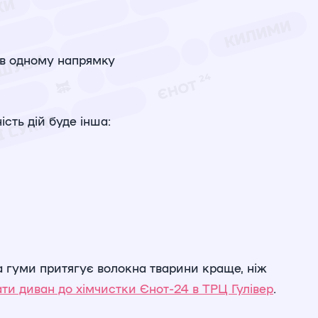
 в одному напрямку
сть дій буде інша:
а гуми притягує волокна тварини краще, ніж
ати диван до хімчистки Єнот-24 в ТРЦ Гулівер
.