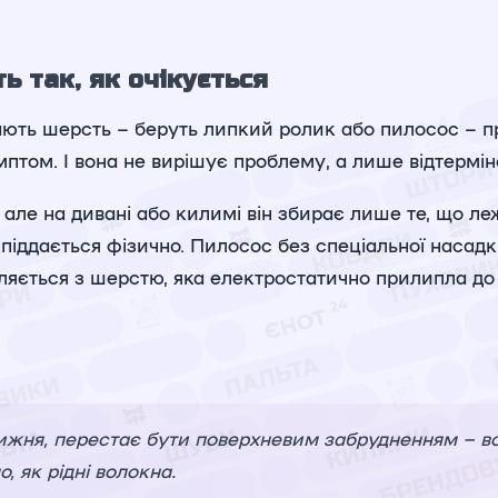
 так, як очікується
чають шерсть – беруть липкий ролик або пилосос – 
птом. І вона не вирішує проблему, а лише відтерміно
але на дивані або килимі він збирає лише те, що леж
піддається фізично. Пилосос без спеціальної насад
ляється з шерстю, яка електростатично прилипла до
ижня, перестає бути поверхневим забрудненням – во
, як рідні волокна.