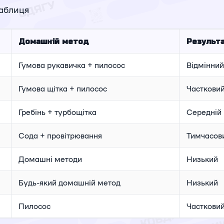
таблиця
Домашній метод
Результ
Гумова рукавичка + пилосос
Відмінний
Гумова щітка + пилосос
Часткови
Гребінь + турбощітка
Середній
Сода + провітрювання
Тимчасов
Домашні методи
Низький
Будь-який домашній метод
Низький
Пилосос
Часткови