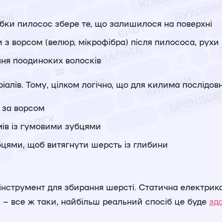
обки пилосос збере те, що залишилося на поверхні
з ворсом (велюр, мікрофібра) після пилососа, рухи
ня поодиноких волосків
алів. Тому, цілком логічно, що для килима послідовні
м за ворсом
мів із гумовими зубцями
бцями, щоб витягнути шерсть із глибини
інструмент для збирання шерсті. Статична електрик
 – все ж таки, найбільш реальний спосіб це буде
зд