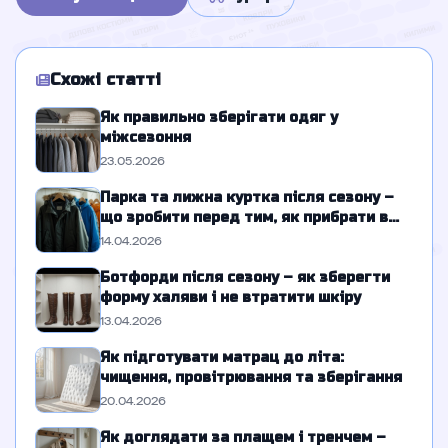
Схожі статті
Як правильно зберігати одяг у
міжсезоння
23.05.2026
Парка та лижна куртка після сезону –
що зробити перед тим, як прибрати в
шафу
14.04.2026
Ботфорди після сезону – як зберегти
форму халяви і не втратити шкіру
13.04.2026
Як підготувати матрац до літа:
чищення, провітрювання та зберігання
20.04.2026
Як доглядати за плащем і тренчем –