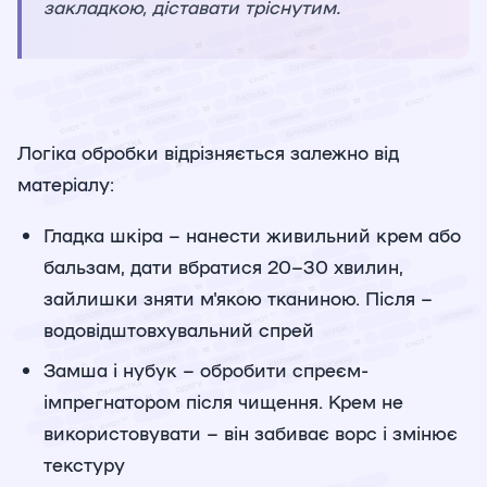
закладкою, діставати тріснутим.
Логіка обробки відрізняється залежно від
матеріалу:
Гладка шкіра – нанести живильний крем або
бальзам, дати вбратися 20–30 хвилин,
зайлишки зняти м'якою тканиною. Після –
водовідштовхувальний спрей
Замша і нубук – обробити спреєм-
імпрегнатором після чищення. Крем не
використовувати – він забиває ворс і змінює
текстуру