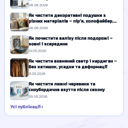
08.06.2026
Як чистити декоративні подушки з
різних матеріалів – пір'я, холофайбер,
гречка
06.06.2026
Як почистити валізу після подорожі –
зовні і зсередини
21.05.2026
Як чистити вовняний светр і кардиган –
без катишок, усадки та деформації
11.05.2026
Як чистити лижні черевики та
сноубордичне взуття після сезону
05.05.2026
Усі публікації