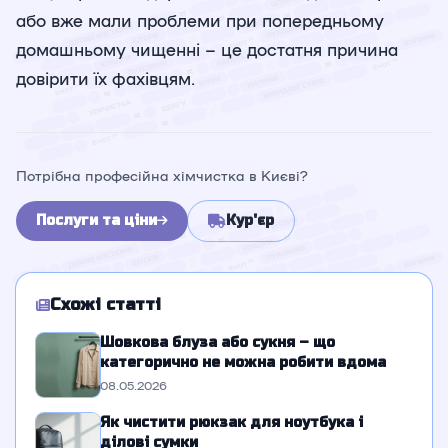
або вже мали проблеми при попередньому
домашньому чищенні – це достатня причина
довірити їх фахівцям.
Потрібна професійна хімчистка в Києві?
Послуги та ціни
Кур'єр
Схожі статті
Шовкова блуза або сукня – що
категорично не можна робити вдома
08.05.2026
Як чистити рюкзак для ноутбука і
ділові сумки