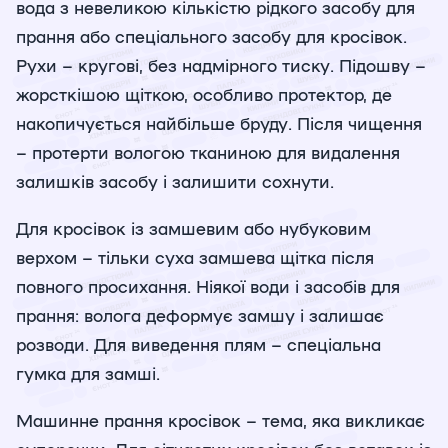
вода з невеликою кількістю рідкого засобу для
прання або спеціального засобу для кросівок.
Рухи – кругові, без надмірного тиску. Підошву –
жорсткішою щіткою, особливо протектор, де
накопичується найбільше бруду. Після чищення
– протерти вологою тканиною для видалення
залишків засобу і залишити сохнути.
Для кросівок із замшевим або нубуковим
верхом – тільки суха замшева щітка після
повного просихання. Ніякої води і засобів для
прання: волога деформує замшу і залишає
розводи. Для виведення плям – спеціальна
гумка для замші.
Машинне прання кросівок – тема, яка викликає