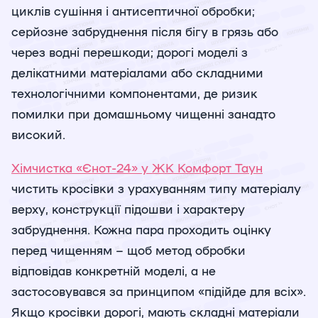
циклів сушіння і антисептичної обробки;
серйозне забруднення після бігу в грязь або
через водні перешкоди; дорогі моделі з
делікатними матеріалами або складними
технологічними компонентами, де ризик
помилки при домашньому чищенні занадто
високий.
Хімчистка «Єнот-24» у ЖК Комфорт Таун
чистить кросівки з урахуванням типу матеріалу
верху, конструкції підошви і характеру
забруднення. Кожна пара проходить оцінку
перед чищенням – щоб метод обробки
відповідав конкретній моделі, а не
застосовувався за принципом «підійде для всіх».
Якщо кросівки дорогі, мають складні матеріали