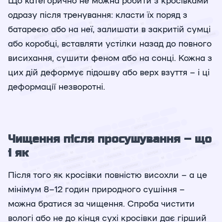
одразу після тренування: класти їх поряд з
батареєю або на неї, залишати в закритій сумці
або коробці, вставляти устілки назад до повного
висихання, сушити феном або на сонці. Кожна з
цих дій деформує підошву або верх взуття – і ці
деформації незворотні.
Чищення після просушування – що
і як
Після того як кросівки повністю висохли – а це
мінімум 8–12 годин природного сушіння –
можна братися за чищення. Спроба чистити
вологі або не до кінця сухі кросівки дає гірший