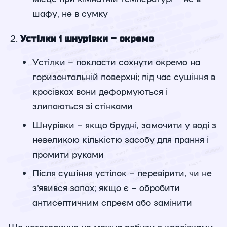
шафу, не в сумку
Устілки і шнурівки – окремо
Устілки – покласти сохнути окремо на
горизонтальній поверхні; під час сушіння в
кросівках вони деформуються і
злипаються зі стінками
Шнурівки – якщо брудні, замочити у воді з
невеликою кількістю засобу для прання і
промити руками
Після сушіння устілок – перевірити, чи не
з'явився запах; якщо є – обробити
антисептичним спреєм або замінити
Що категорично не можна робити з кросівками