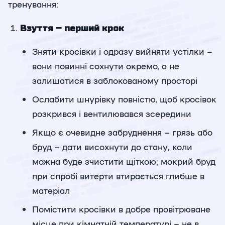
тренування:
Взуття – перший крок
Зняти кросівки і одразу вийняти устілки –
вони повинні сохнути окремо, а не
залишатися в заблокованому просторі
Ослабити шнурівку повністю, щоб кросівок
розкрився і вентилювався зсередини
Якщо є очевидне забруднення – грязь або
бруд – дати висохнути до стану, коли
можна буде зчистити щіткою; мокрий бруд
при спробі витерти втирається глибше в
матеріал
Помістити кросівки в добре провітрюване
місце при кімнатній температурі – не в