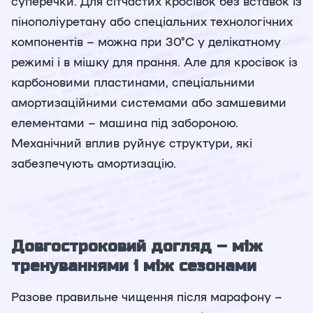
суперечки. Для сітчастих кросівок без вставок із
пінополіуретану або спеціальних технологічних
компонентів – можна при 30°C у делікатному
режимі і в мішку для прання. Але для кросівок із
карбоновими пластинами, спеціальними
амортизаційними системами або замшевими
елементами – машина під забороною.
Механічний вплив руйнує структури, які
забезпечують амортизацію.
Довгостроковий догляд – між
тренуваннями і між сезонами
Разове правильне чищення після марафону –