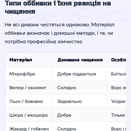
Типи оббивки і їхня реакція на
чищення
Не всі дивани чистяться однаково. Матеріал
оббивки визначає і домашні методи, і те, чи
потрібна професійна хімчистка.
Матеріал
Домашнє чищення
Особлив
Мікрофібра
Добре піддається
Боїться 
Велюр / оксамит
Складно
Ворс зал
Льон / бавовна
Задовільно
Усідаєть
Шкіра / екошкіра
Добре
Тільки с
Жакард / гобелен
Складно
Ворс і п