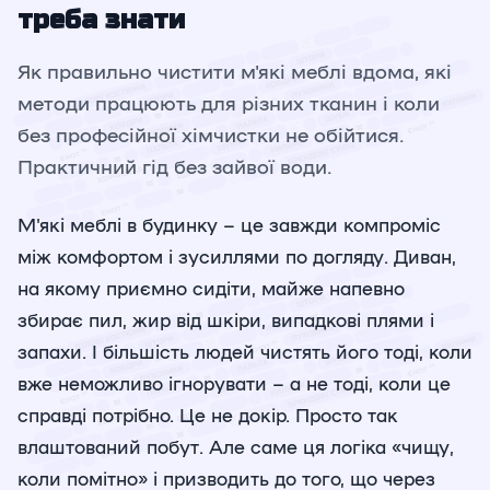
треба знати
Як правильно чистити м'які меблі вдома, які
методи працюють для різних тканин і коли
без професійної хімчистки не обійтися.
Практичний гід без зайвої води.
М'які меблі в будинку – це завжди компроміс
між комфортом і зусиллями по догляду. Диван,
на якому приємно сидіти, майже напевно
збирає пил, жир від шкіри, випадкові плями і
запахи. І більшість людей чистять його тоді, коли
вже неможливо ігнорувати – а не тоді, коли це
справді потрібно. Це не докір. Просто так
влаштований побут. Але саме ця логіка «чищу,
коли помітно» і призводить до того, що через