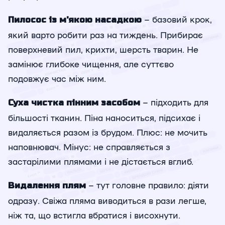
– базовий крок,
Пилосос із м'якою насадкою
який варто робити раз на тиждень. Прибирає
поверхневий пил, крихти, шерсть тварин. Не
замінює глибоке чищення, але суттєво
подовжує час між ним.
– підходить для
Суха чистка пінним засобом
більшості тканин. Піна наноситься, підсихає і
видаляється разом із брудом. Плюс: не мочить
наповнювач. Мінус: не справляється з
застарілими плямами і не дістається вглиб.
– тут головне правило: діяти
Видалення плям
одразу. Свіжа пляма виводиться в рази легше,
ніж та, що встигла вбратися і висохнути.