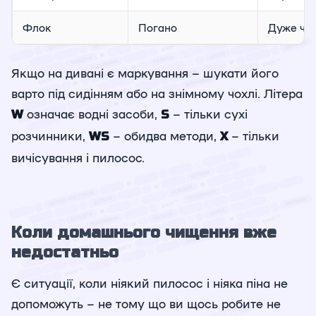
Флок
Погано
Дуже чут
Якщо на дивані є маркування – шукати його
варто під сидінням або на знімному чохлі. Літера
означає водні засоби,
– тільки сухі
W
S
розчинники,
– обидва методи,
– тільки
WS
X
вичісування і пилосос.
Коли домашнього чищення вже
недостатньо
Є ситуації, коли ніякий пилосос і ніяка піна не
допоможуть – не тому що ви щось робите не