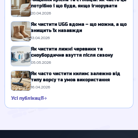
потрібно і що буде, якщо ігнорувати
20.04.2026
Як чистити UGG вдома – що можна, а що
знищить їх назавжди
13.04.2026
Як чистити лижні черевики та
сноубордичне взуття після сезону
05.05.2026
Як часто чистити килим: залежно від
типу ворсу та умов використання
16.04.2026
Усі публікації