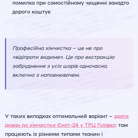
помилка при самостійному чищенні занадто
дорого коштує
Професійна хімчистка – це не про
«відіпрати видиме». Це про екстракцію
забруднення з усіх шарів одночасно,
включно з наповнювачем.
У таких випадках оптимальний варіант –
здати
диван до хімчистки Єнот-24 у ТРЦ Гулівер
: там
працюють із різними типами тканин і