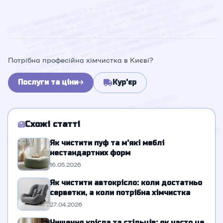
Потрібна професійна хімчистка в Києві?
Послуги та ціни
Кур'єр
Схожі статті
Як чистити пуф та м'які меблі
нестандартних форм
16.05.2026
Як чистити автокрісло: коли достатньо
серветки, а коли потрібна хімчистка
27.04.2026
Чищення крісла та стільців: як часто це