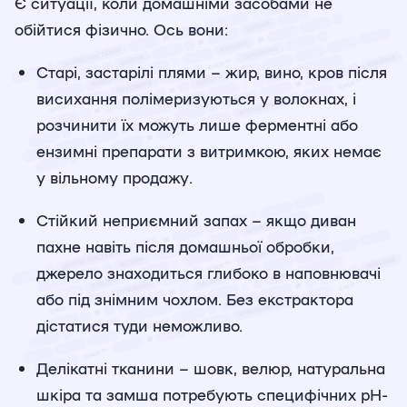
Є ситуації, коли домашніми засобами не
обійтися фізично. Ось вони:
Старі, застарілі плями – жир, вино, кров після
висихання полімеризуються у волокнах, і
розчинити їх можуть лише ферментні або
ензимні препарати з витримкою, яких немає
у вільному продажу.
Стійкий неприємний запах – якщо диван
пахне навіть після домашньої обробки,
джерело знаходиться глибоко в наповнювачі
або під знімним чохлом. Без екстрактора
дістатися туди неможливо.
Делікатні тканини – шовк, велюр, натуральна
шкіра та замша потребують специфічних pH-