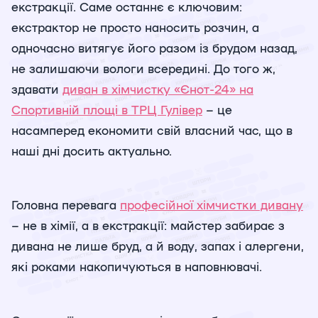
екстракції. Саме останнє є ключовим:
екстрактор не просто наносить розчин, а
одночасно витягує його разом із брудом назад,
не залишаючи вологи всередині. До того ж,
здавати
диван в хімчистку «Єнот-24» на
Спортивній площі в ТРЦ Гулівер
– це
насамперед економити свій власний час, що в
наші дні досить актуально.
Головна перевага
професійної хімчистки дивану
– не в хімії, а в екстракції: майстер забирає з
дивана не лише бруд, а й воду, запах і алергени,
які роками накопичуються в наповнювачі.