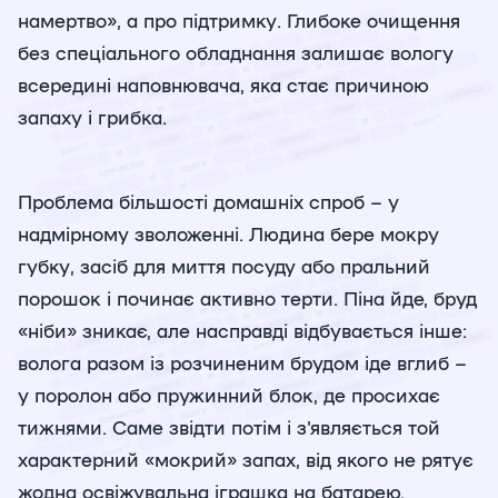
намертво», а про підтримку. Глибоке очищення
без спеціального обладнання залишає вологу
всередині наповнювача, яка стає причиною
запаху і грибка.
Проблема більшості домашніх спроб – у
надмірному зволоженні. Людина бере мокру
губку, засіб для миття посуду або пральний
порошок і починає активно терти. Піна йде, бруд
«ніби» зникає, але насправді відбувається інше:
волога разом із розчиненим брудом іде вглиб –
у поролон або пружинний блок, де просихає
тижнями. Саме звідти потім і з'являється той
характерний «мокрий» запах, від якого не рятує
жодна освіжувальна іграшка на батарею.