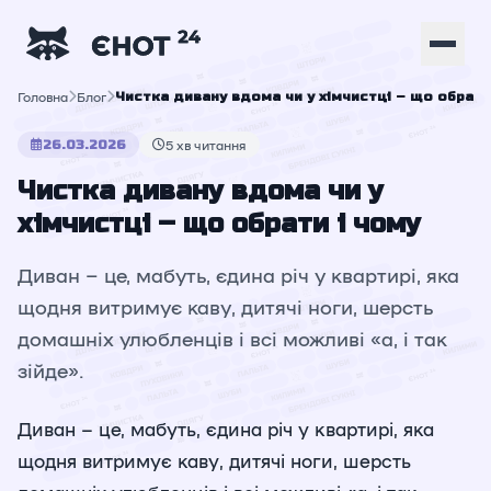
Головна
Блог
Чистка дивану вдома чи у хімчистці – що обрати
26.03.2026
5 хв читання
Чистка дивану вдома чи у
хімчистці – що обрати і чому
Диван – це, мабуть, єдина річ у квартирі, яка
щодня витримує каву, дитячі ноги, шерсть
домашніх улюбленців і всі можливі «а, і так
зійде».
Диван – це, мабуть, єдина річ у квартирі, яка
щодня витримує каву, дитячі ноги, шерсть