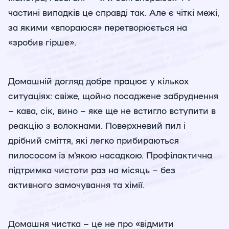
частині випадків це справді так. Але є чіткі межі,
за якими «впораюся» перетворюється на
«зробив гірше».
Домашній догляд добре працює у кількох
ситуаціях: свіже, щойно посаджене забруднення
– кава, сік, вино – яке ще не встигло вступити в
реакцію з волокнами. Поверхневий пил і
дрібний сміття, які легко прибираються
пилососом із м'якою насадкою. Профілактична
підтримка чистоти раз на місяць – без
активного замочування та хімії.
Домашня чистка – це не про «відмити