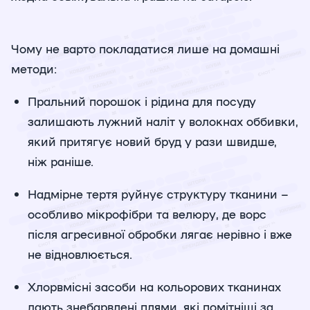
Чому не варто покладатися лише на домашні
методи:
Пральний порошок і рідина для посуду
залишають лужний наліт у волокнах оббивки,
який притягує новий бруд у рази швидше,
ніж раніше.
Надмірне тертя руйнує структуру тканини –
особливо мікрофібри та велюру, де ворс
після агресивної обробки лягає нерівно і вже
не відновлюється.
Хлорвмісні засоби на кольорових тканинах
дають знебарвлені плями, які помітніші за