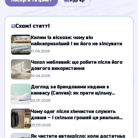
Послуги та ціни
Кур'єр
Схожі статті
Килим із віскози: чому він
найкапризніший і як його не зіпсувати
17.04.2026
Чохол меблевий: що робити після його
довгого використання
10.04.2026
Догляд за брендовими кедами з
канвасу (Canvas): як прати щільну
парусну тканину без розводів
22.07.2026
Чому одяг після хімчистки служить
довше – і скільки грошей це реально
економить
25.05.2026
Як чистити автокрісло: коли достатньо