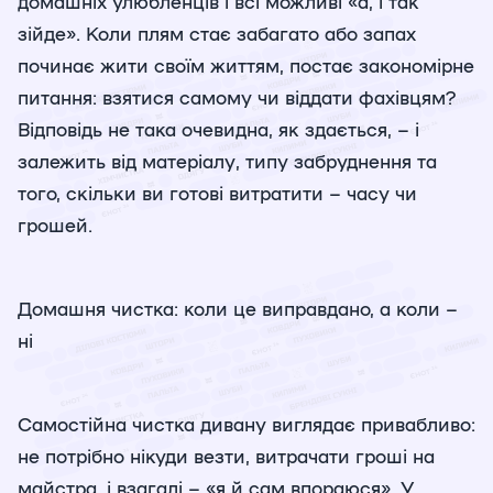
домашніх улюбленців і всі можливі «а, і так
зійде». Коли плям стає забагато або запах
починає жити своїм життям, постає закономірне
питання: взятися самому чи віддати фахівцям?
Відповідь не така очевидна, як здається, – і
залежить від матеріалу, типу забруднення та
того, скільки ви готові витратити – часу чи
грошей.
Домашня чистка: коли це виправдано, а коли –
ні
Самостійна чистка дивану виглядає привабливо:
не потрібно нікуди везти, витрачати гроші на
майстра, і взагалі – «я й сам впораюся». У